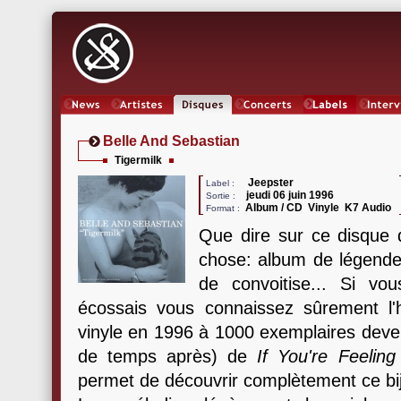
News
Artistes
Oeuvres
Concerts
Labels
Inter
Belle And Sebastian
Tigermilk
Jeepster
Label :
jeudi 06 juin 1996
Sortie :
Album / CD Vinyle K7 Audio
Format :
Que dire sur ce disque q
chose: album de légende
de convoitise... Si vo
écossais vous connaissez sûrement l'h
vinyle en 1996 à 1000 exemplaires deven
de temps après) de
If You're Feeling 
permet de découvrir complètement ce bi