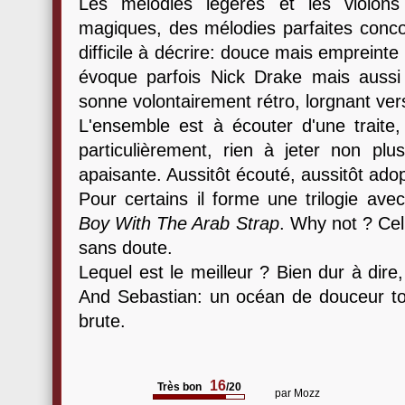
Les mélodies légères et les violons
magiques, des mélodies parfaites conco
difficile à décrire: douce mais empreint
évoque parfois Nick Drake mais auss
sonne volontairement rétro, lorgnant ver
L'ensemble est à écouter d'une trait
particulièrement, rien à jeter non plu
apaisante. Aussitôt écouté, aussitôt ado
Pour certains il forme une trilogie ave
Boy With The Arab Strap
. Why not ? Cel
sans doute.
Lequel est le meilleur ? Bien dur à dire,
And Sebastian: un océan de douceur t
brute.
16
Très bon
/20
par
Mozz