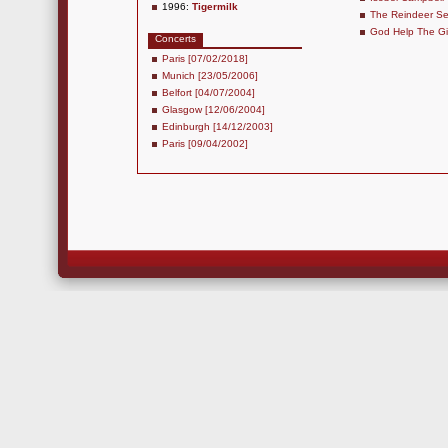
1996:
Tigermilk
The Reindeer Se
God Help The Gi
Concerts
Paris [07/02/2018]
Munich [23/05/2006]
Belfort [04/07/2004]
Glasgow [12/06/2004]
Edinburgh [14/12/2003]
Paris [09/04/2002]