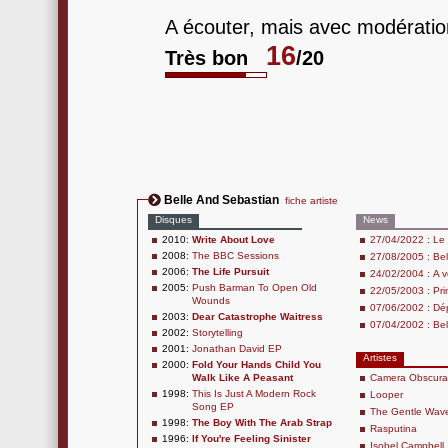
A écouter, mais avec modératio
16
Très bon
/20
Belle And Sebastian
fiche artiste
Disques
News
2010:
Write About Love
27/04/2022 : Le
2008:
The BBC Sessions
27/08/2005 : Bel
2006:
The Life Pursuit
24/02/2004 : A 
2005:
Push Barman To Open Old
22/05/2003 : Pr
Wounds
07/06/2002 : Dé
2003:
Dear Catastrophe Waitress
07/04/2002 : Bell
2002:
Storytelling
2001:
Jonathan David EP
Artistes
2000:
Fold Your Hands Child You
Walk Like A Peasant
Camera Obscura
1998:
This Is Just A Modern Rock
Looper
Song EP
The Gentle Wav
1998:
The Boy With The Arab Strap
Rasputina
1996:
If You're Feeling Sinister
Isobel Campbell