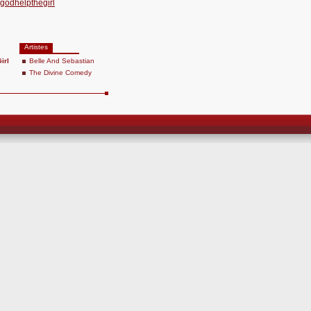
godhelpthegirl
Artistes
irl
Belle And Sebastian
The Divine Comedy