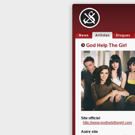
News
Artistes
Oeuvres
God Help The Girl
Site officiel
http://www.godhelpthegirl.com
Autre site