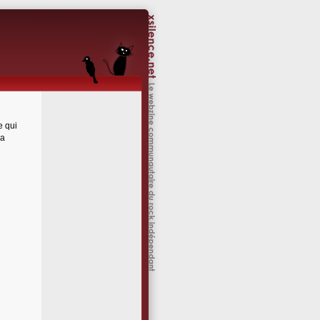
e qui
la