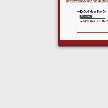
http://www.myspace.com/please
God Help The Girl
Disques
2009:
God Help The G