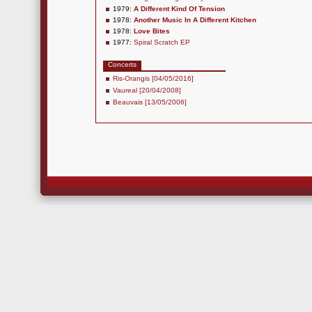
1979:
A Different Kind Of Tension
1978:
Another Music In A Different Kitchen
1978:
Love Bites
1977:
Spiral Scratch EP
Concerts
Ris-Orangis [04/05/2016]
Vaureal [20/04/2008]
Beauvais [13/05/2006]