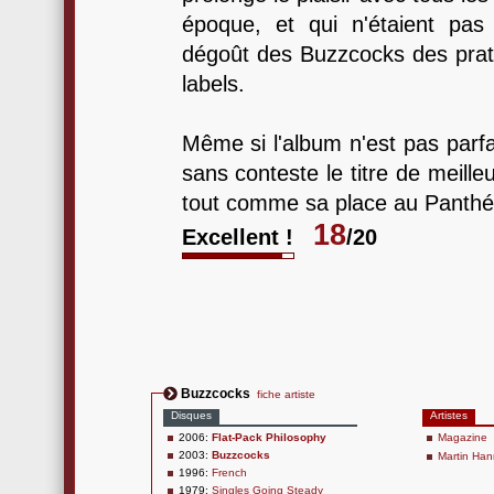
époque, et qui n'étaient pa
dégoût des Buzzcocks des pra
labels.
Même si l'album n'est pas parfai
sans conteste le titre de meill
tout comme sa place au Panthé
18
Excellent !
/20
Buzzcocks
fiche artiste
Disques
Artistes
2006:
Flat-Pack Philosophy
Magazine
2003:
Buzzcocks
Martin Han
1996:
French
1979:
Singles Going Steady