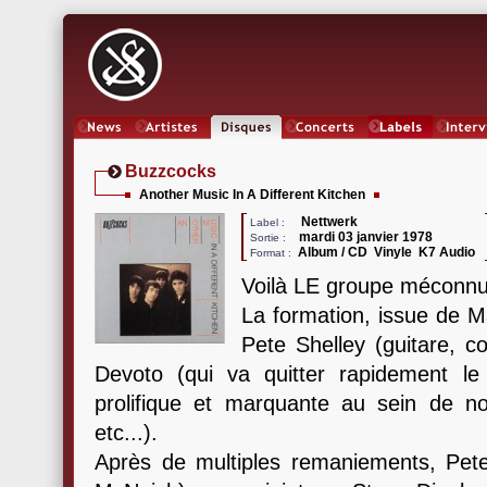
News
Artistes
Oeuvres
Concerts
Labels
Inter
Buzzcocks
Another Music In A Different Kitchen
Nettwerk
Label :
mardi 03 janvier 1978
Sortie :
Album / CD Vinyle K7 Audio
Format :
Voilà LE groupe méconnu 
La formation, issue de M
Pete Shelley (guitare, c
Devoto (qui va quitter rapidement le
prolifique et marquante au sein de n
etc...).
Après de multiples remaniements, Pet