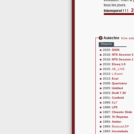
évolution. Rien à 
tous les jours.
2
Intemporel ! ! !
Autechre
fiche arti
Disques
2020:
SIGN
2018:
NTS Session 3
2018:
NTS Session 1
2016:
Elseq 1-5
2015:
AE_LIVE
2013:
L-Event
2013:
Exaï
2008:
Quaristice
2005:
Untilted
2003:
Draft 7.30
2001:
Confield
1999:
Ep7
1998:
LP5
1997:
Chiastic Slide
1995:
Tri Repetae
1994:
Amber
1994:
Basscad,EP
1993:
Incunabula