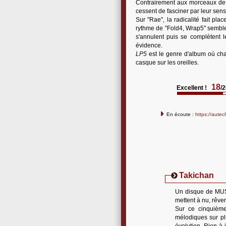
Contrairement aux morceaux d
cessent de fasciner par leur sens
Sur "Rae", la radicalité fait pl
rythme de "Fold4, Wrap5" semble
s'annulent puis se complètent 
évidence.
LP5
est le genre d'album où ch
casque sur les oreilles.
18
Excellent !
/
En écoute :
https://aute
Takichan
Un disque de MUSI
mettent à nu, rêvent
Sur ce cinquième 
mélodiques sur plu