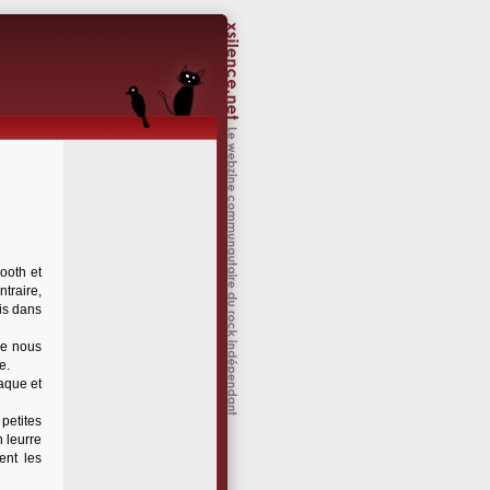
ooth et
traire,
ois dans
de nous
e.
paque et
petites
n leurre
ent les