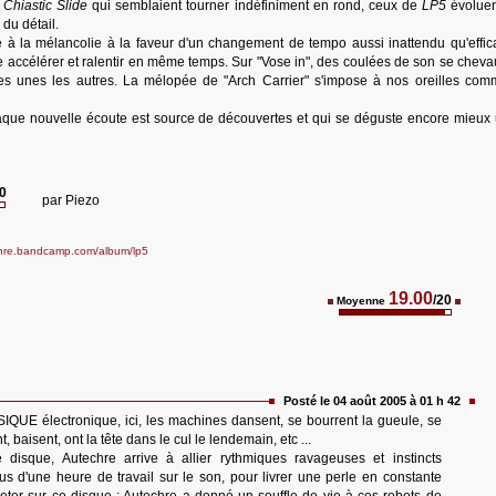
e
Chiastic Slide
qui semblaient tourner indéfiniment en rond, ceux de
LP5
évoluen
 du détail.
ace à la mélancolie à la faveur d'un changement de tempo aussi inattendu qu'effic
 accélérer et ralentir en même temps. Sur "Vose in", des coulées de son se cheva
les unes les autres. La mélopée de "Arch Carrier" s'impose à nos oreilles co
aque nouvelle écoute est source de découvertes et qui se déguste encore mieux
20
par
Piezo
chre.bandcamp.com/album/lp5
19.00
/20
Moyenne
Posté le 04 août 2005 à 01 h 42
QUE électronique, ici, les machines dansent, se bourrent la gueule, se
, baisent, ont la tête dans le cul le lendemain, etc ...
disque, Autechre arrive à allier rythmiques ravageuses et instincts
s d'une heure de travail sur le son, pour livrer une perle en constante