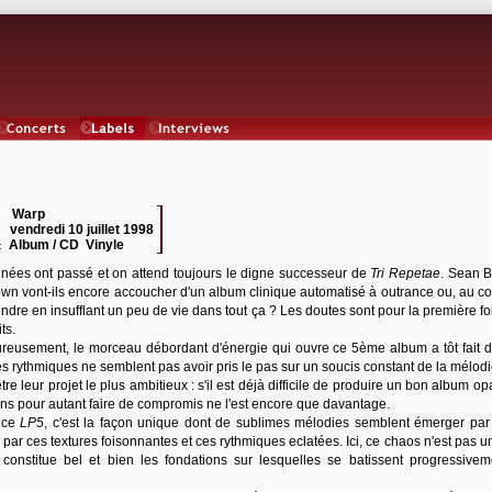
Concerts
Labels
Interviews
Warp
 :
vendredi 10 juillet 1998
:
Album / CD Vinyle
:
nnées ont passé et on attend toujours le digne successeur de
Tri Repetae
. Sean B
wn vont-ils encore accoucher d'un album clinique automatisé à outrance ou, au con
ndre en insufflant un peu de vie dans tout ça ? Les doutes sont pour la première f
ts.
ureusement, le morceau débordant d'énergie qui ouvre ce 5ème album a tôt fait 
hes rythmiques ne semblent pas avoir pris le pas sur un soucis constant de la mélodi
tre leur projet le plus ambitieux : s'il est déjà difficile de produire un bon album o
ans pour autant faire de compromis ne l'est encore que davantage.
r ce
LP5
, c'est la façon unique dont de sublimes mélodies semblent émerger par 
ar ces textures foisonnantes et ces rythmiques eclatées. Ici, ce chaos n'est pas u
 constitue bel et bien les fondations sur lesquelles se batissent progressivem