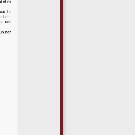
t et ne
ace. Le
uchent,
mme une
 un bon