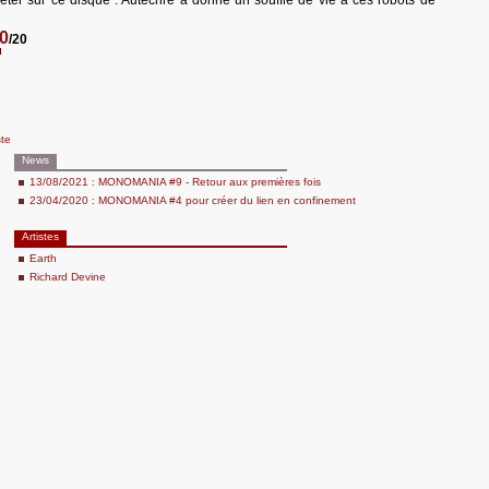
jeter sur ce disque : Autechre a donné un souffle de vie à ces robots de
0
/20
ste
News
13/08/2021 : MONOMANIA #9 - Retour aux premières fois
23/04/2020 : MONOMANIA #4 pour créer du lien en confinement
Artistes
Earth
Richard Devine