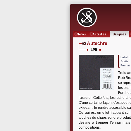
News
Artistes
Oeuvres
Autechre
LP5
Label
Sortie 
Format 
Trois a
Rob Bro
se repre
les espri
Fort he
rassurer. Cette fois, les recherc
D'une certaine façon, c'est peut-ê
exigeant, le rendre accessible s
Ce qui est en effet frappant su
touches du chaos sonore produit p
destiné à tromper l'ennui mais
compositions.