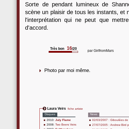
Sorte de pendant lumineux de Shanno
scène un plaisir de tous les instants, et
l'interprétation qui ne peut que mettr
d'accord.
16
Très bon
/20
par
GirlfromMars
Photo par moi même.
Laura Veirs
fiche artiste
Disques
News
2010:
July Flame
02/03/2007 : Giboulées de
2008:
Two Beers Veirs
27/07/2005 : Andrew Bird p