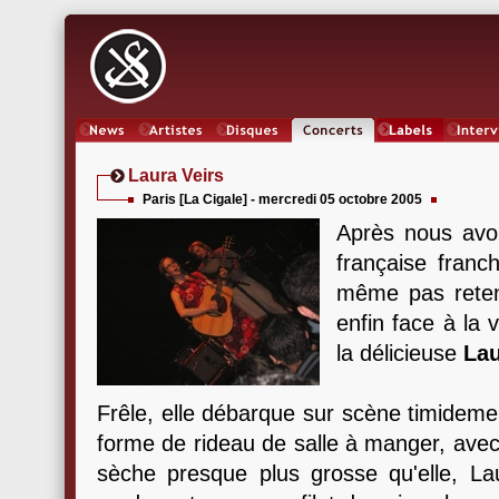
News
Artistes
Oeuvres
Concerts
Labels
Inter
Laura Veirs
Paris [La Cigale] - mercredi 05 octobre 2005
Après nous avoi
française franch
même pas reten
enfin face à la v
la délicieuse
Lau
Frêle, elle débarque sur scène timidem
forme de rideau de salle à manger, avec 
sèche presque plus grosse qu'elle, La