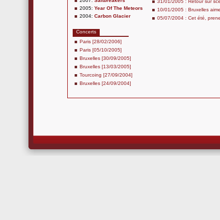
2007:
Saltbreakers
31/01/2005 : Retour sur s
2005:
Year Of The Meteors
10/01/2005 : Bruxelles aime
2004:
Carbon Glacier
05/07/2004 : Cet été, pren
Concerts
Paris [28/02/2006]
Paris [05/10/2005]
Bruxelles [30/09/2005]
Bruxelles [13/03/2005]
Tourcoing [27/09/2004]
Bruxelles [24/09/2004]