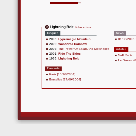
Lightning Bolt
fiche artiste
Disques
News
2005:
Hypermagic Mountain
01/08/2005 :
2003:
Wonderful Rainbow
2003:
The Power Of Salad And Milkshakes
Artistes
2001:
Ride The Skies
Soft Circle
1999:
Lightning Bolt
Le Guess W
Concerts
Paris [15/10/2004]
Bruxelles [27/09/2004]