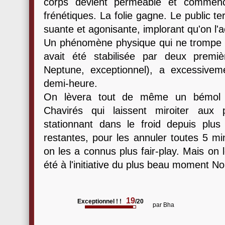
corps devient perméable et commenc
frénétiques. La folie gagne. Le public t
suante et agonisante, implorant qu'on l'
Un phénomène physique qui ne trompe p
avait été stabilisée par deux premi
Neptune, exceptionnel), a excessive
demi-heure.
On lèvera tout de même un bémol pou
Chavirés qui laissent miroiter aux
stationnant dans le froid depuis plu
restantes, pour les annuler toutes 5 mi
on les a connus plus fair-play. Mais on
été à l'initiative du plus beau moment No
19
Exceptionnel ! !
/20
par
Bha