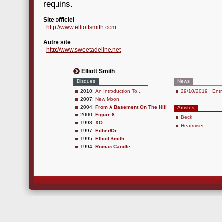
requins.
Site officiel
http://www.elliottsmith.com
Autre site
http://www.sweetadeline.net
Elliott Smith
Disques
News
2010:
An Introduction To...
29/10/2019 : Entré
2007:
New Moon
2004:
From A Basement On The Hill
Artistes
2000:
Figure 8
Beck
1998:
XO
Heatmiser
1997:
Either/Or
1995:
Elliott Smith
1994:
Roman Candle