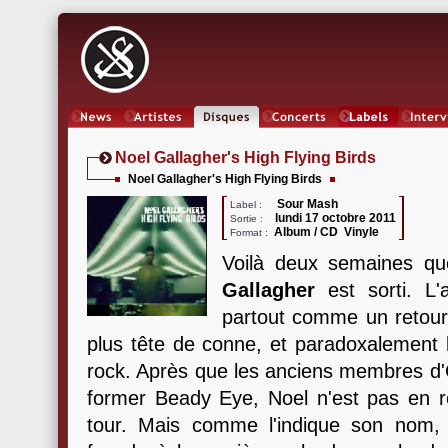
News
Artistes
Oeuvres
Concerts
Labels
Inter
Noel Gallagher's High Flying Birds
Noel Gallagher's High Flying Birds
Sour Mash
Label :
lundi 17 octobre 2011
Sortie :
Album / CD Vinyle
Format :
Voilà deux semaines qu
Gallagher
est sorti. L
partout comme un retour e
plus tête de conne, et paradoxalement la
rock. Après que les anciens membres d'O
former Beady Eye, Noel n'est pas en 
tour. Mais comme l'indique son nom, ce