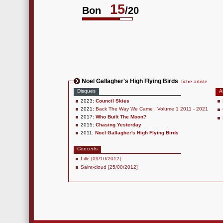
15
Bon
/20
Noel Gallagher's High Flying Birds
fiche artiste
Disques
A
2023:
Council Skies
2021:
Back The Way We Came : Volume 1 2011 - 2021
2017:
Who Built The Moon?
2015:
Chasing Yesterday
2011:
Noel Gallagher's High Flying Birds
Concerts
Lille [09/10/2012]
Saint-cloud [25/08/2012]