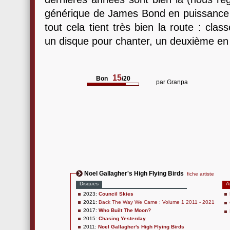
générique de James Bond en puissance 
tout cela tient très bien la route : cl
un disque pour chanter, un deuxième en 
15
Bon
/20
par
Granpa
Noel Gallagher's High Flying Birds
fiche artiste
Disques
A
2023:
Council Skies
2021:
Back The Way We Came : Volume 1 2011 - 2021
2017:
Who Built The Moon?
2015:
Chasing Yesterday
2011:
Noel Gallagher's High Flying Birds