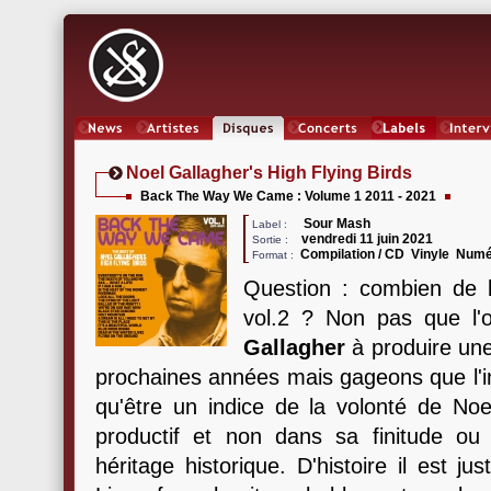
News
Artistes
Oeuvres
Concerts
Labels
Inter
Noel Gallagher's High Flying Birds
Back The Way We Came : Volume 1 2011 - 2021
Sour Mash
Label :
vendredi 11 juin 2021
Sortie :
Compilation / CD Vinyle Num
Format :
Question : combien de 
vol.2 ? Non pas que l'
Gallagher
à produire une
prochaines années mais gageons que l'in
qu'être un indice de la volonté de N
productif et non dans sa finitude ou b
héritage historique. D'histoire il est j