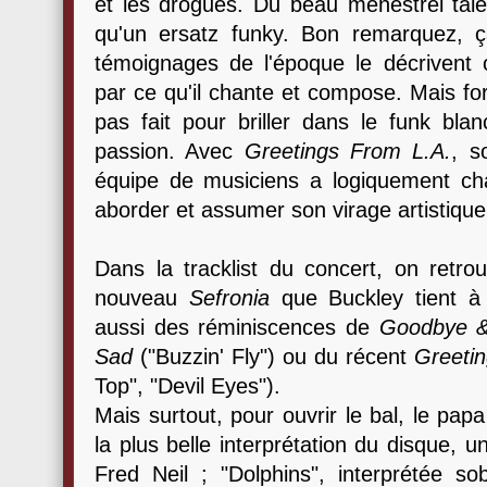
et les drogues. Du beau ménestrel tale
qu'un ersatz funky. Bon remarquez, ça 
témoignages de l'époque le décriven
par ce qu'il chante et compose. Mais fo
pas fait pour briller dans le funk bla
passion. Avec
Greetings From L.A.
, s
équipe de musiciens a logiquement ch
aborder et assumer son virage artistique
Dans la tracklist du concert, on retr
nouveau
Sefronia
que Buckley tient à
aussi des réminiscences de
Goodbye &
Sad
("Buzzin' Fly") ou du récent
Greetin
Top", "Devil Eyes").
Mais surtout, pour ouvrir le bal, le pa
la plus belle interprétation du disque, 
Fred Neil ; "Dolphins", interprétée so