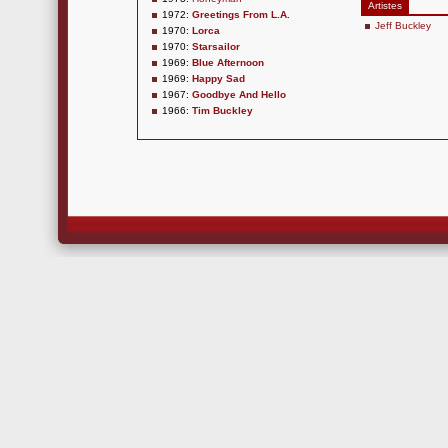
Artistes
1972:
Greetings From L.A.
Jeff Buckley
1970:
Lorca
1970:
Starsailor
1969:
Blue Afternoon
1969:
Happy Sad
1967:
Goodbye And Hello
1966:
Tim Buckley