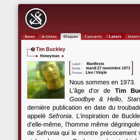
News
Artistes
Oeuvres
Concerts
Labels
Inter
Tim Buckley
Honeyman
Manifesto
Label :
mardi 27 novembre 1973
Sortie :
Live / Vinyle
Format :
Nous sommes en 1973.
L'âge d'or de
Tim Bu
Goodbye & Hello
,
Star
dernière publication en date du trouba
appelé
Sefronia
. L'inspiration de Buck
d'elle-même, l'homme même dégringole
de
Sefronia
qui le montre précocement vie