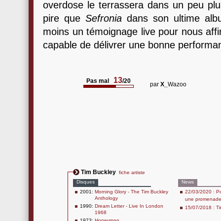
overdose le terrassera dans un peu plus
pire que
Sefronia
dans son ultime al
moins un témoignage live pour nous affi
capable de délivrer une bonne performa
13
Pas mal
/20
par
X_
Wazoo
Tim Buckley
fiche artiste
Disques
News
2001:
Morning Glory - The Tim Buckley
22/03/2020 : P
Anthology
une promenad
1990:
Dream Letter - Live In London
15/07/2018 : Ti
1968
1973:
Honeyman