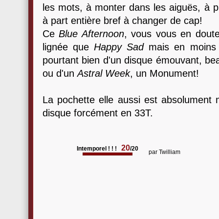
les mots, à monter dans les aiguës, à p
à part entière bref à changer de cap!
Ce
Blue Afternoon
, vous vous en dout
lignée que
Happy Sad
mais en moins d
pourtant bien d'un disque émouvant, be
ou d'un
Astral Week
, un Monument!
La pochette elle aussi est absolument ma
disque forcément en 33T.
20
Intemporel ! ! !
/20
par
Twilliam