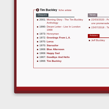
Tim Buckley
fiche artiste
Disques
News
2001:
Morning Glory - The Tim Buckley
22/03/2020 : P
Anthology
une promenad
1990:
Dream Letter - Live In London
15/07/2018 : Ti
1968
1973:
Honeyman
Artistes
1972:
Greetings From L.A.
Jeff Buckley
1970:
Lorca
1970:
Starsailor
1969:
Blue Afternoon
1969:
Happy Sad
1967:
Goodbye And Hello
1966:
Tim Buckley