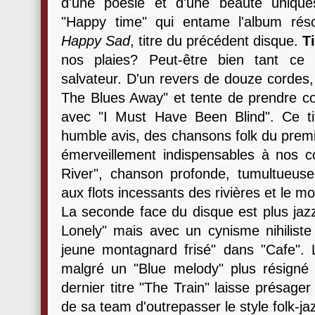
d'une poésie et d'une beauté uniques 
"Happy time" qui entame l'album ré
Happy Sad
, titre du précédent disque.
T
nos plaies? Peut-être bien tant ce
salvateur. D'un revers de douze cordes
The Blues Away" et tente de prendre con
avec "I Must Have Been Blind". Ce tit
humble avis, des chansons folk du premie
émerveillement indispensables à nos co
River", chanson profonde, tumultueus
aux flots incessants des rivières et le mo
La seconde face du disque est plus jazz
Lonely" mais avec un cynisme nihiliste
jeune montagnard frisé" dans "Cafe". L
malgré un "Blue melody" plus résigné m
dernier titre "The Train" laisse présage
de sa team d'outrepasser le style folk-j