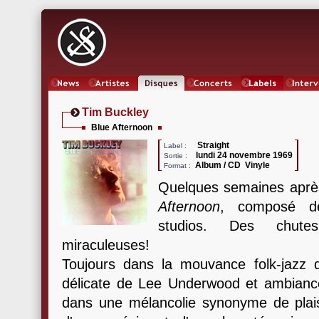
News
Artistes
Oeuvres
Concerts
Labels
Inter
Tim Buckley
Blue Afternoon
Straight
Label :
lundi 24 novembre 1969
Sortie :
Album / CD Vinyle
Format :
Quelques semaines aprè
Afternoon
, composé de
studios. Des chut
miraculeuses!
Toujours dans la mouvance folk-jazz d
délicate de Lee Underwood et ambianc
dans une mélancolie synonyme de plai