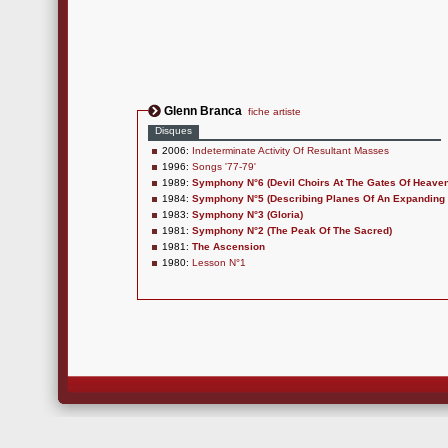
Glenn Branca
fiche artiste
Disques
2006:
Indeterminate Activity Of Resultant Masses
1996:
Songs '77-79'
1989:
Symphony N°6 (Devil Choirs At The Gates Of Heaven
1984:
Symphony N°5 (Describing Planes Of An Expanding
1983:
Symphony N°3 (Gloria)
1981:
Symphony N°2 (The Peak Of The Sacred)
1981:
The Ascension
1980:
Lesson N°1