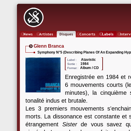
News
Artistes
Oeuvres
Concerts
Labels
Inter
Glenn Branca
Symphony N°5 (Describing Planes Of An Expanding Hyp
Atavistic
Label :
1984
Sortie :
Album / CD
Format :
Enregistrée en 1984 et 
6 mouvements courts (le 
minutes), la cinquièm
tonalité indus et brutale.
Les 3 premiers mouvements s'enchain
morts. La dissonance est constante et 
étrangement
Sister
de vous savez qui,