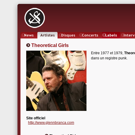
News
Artistes
Oeuvres
Concerts
Labels
Inter
Theoretical Girls
Entre 1977 et 1979,
Theore
dans un registre punk.
Site officiel
http://www.glennbranca.com