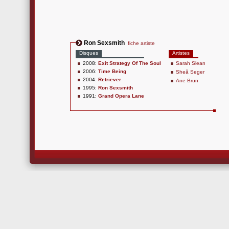
Ron Sexsmith
fiche artiste
Disques
Artistes
2008:
Exit Strategy Of The Soul
Sarah Slean
2006:
Time Being
Sheâ Seger
2004:
Retriever
Ane Brun
1995:
Ron Sexsmith
1991:
Grand Opera Lane