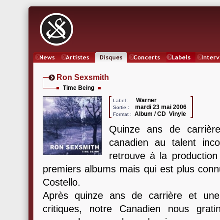
News
Artistes
Oeuvres
Concerts
Labels
Inter
Ron Sexsmith
Time Being
Warner
Label :
mardi 23 mai 2006
Sortie :
Album / CD Vinyle
Format :
Quinze ans de carrièr
canadien au talent in
retrouve à la production
premiers albums mais qui est plus connu
Costello.
Après quinze ans de carrière et un
critiques, notre Canadien nous grat