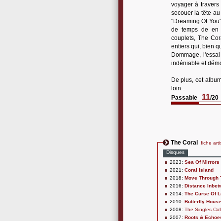
voyager à travers 
secouer la tête au
"Dreaming Of You" 
de temps de en t
couplets, The Cor
entiers qui, bien q
Dommage, l'essai 
indéniable et démon
De plus, cet album
loin...
11
Passable
/20
The Coral
fiche arti
Disques
2023:
Sea Of Mirrors
2021:
Coral Island
2018:
Move Through
2016:
Distance Inbe
2014:
The Curse Of 
2010:
Butterfly Hous
2008:
The Singles Col
2007:
Roots & Echoe