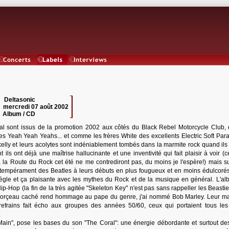
Concerts
Labels
Interviews
Deltasonic
:
mercredi 07 août 2002
Album / CD
al sont issus de la promotion 2002 aux côtés du Black Rebel Motorcycle Club,
es Yeah Yeah Yeahs... et comme les frères White des excellents Electric Soft Para
kelly et leurs acolytes sont indéniablement tombés dans la marmite rock quand ils 
nt ils ont déjà une maîtrise hallucinante et une inventivité qui fait plaisir à voir (
à la Route du Rock cet été ne me contrediront pas, du moins je l'espère!) mais su
e tempérament des Beatles à leurs débuts en plus fougueux et en moins édulcoré
iègle et ça plaisante avec les mythes du Rock et de la musique en général. L'al
ip-Hop (la fin de la très agitée "Skeleton Key" n'est pas sans rappeller les Beasti
 morçeau caché rend hommage au pape du genre, j'ai nommé Bob Marley. Leur m
efrains fait écho aux groupes des années 50/60, ceux qui portaient tous l
.
in", pose les bases du son "The Coral": une énergie débordante et surtout des 