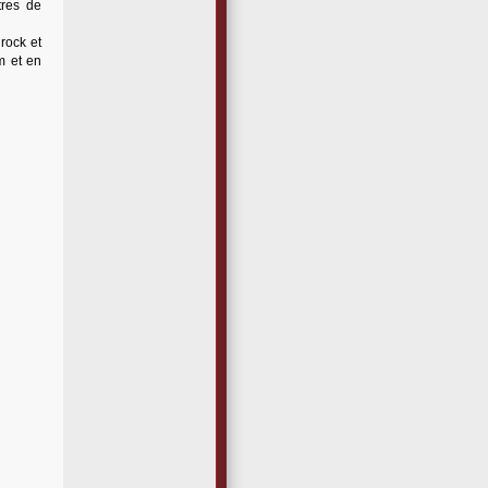
tres de
rock et
m et en