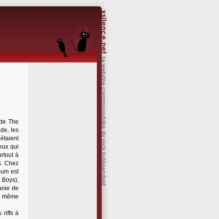
 de The
de, les
étaient
ceux qui
rtout à
s. Chez
bum est
e Boys),
anie de
es même
riffs à