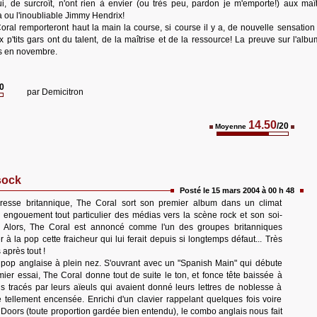
ui, de surcroît, n'ont rien à envier (ou très peu, pardon je m'emporte!) aux maî
a ou l'inoubliable Jimmy Hendrix!
oral remporteront haut la main la course, si course il y a, de nouvelle sensation 
 p'tits gars ont du talent, de la maîtrise et de la ressource! La preuve sur l'albu
ks en novembre.
20
par
Demicitron
14.50
/20
Moyenne
sock
Posté le 15 mars 2004 à 00 h 48
resse britannique, The Coral sort son premier album dans un climat
n engouement tout particulier des médias vers la scène rock et son soi-
. Alors, The Coral est annoncé comme l'un des groupes britanniques
r à la pop cette fraicheur qui lui ferait depuis si longtemps défaut... Très
après tout !
 pop anglaise à plein nez. S'ouvrant avec un "Spanish Main" qui débute
mier essai, The Coral donne tout de suite le ton, et fonce tête baissée à
s tracés par leurs aïeuls qui avaient donné leurs lettres de noblesse à
 tellement encensée. Enrichi d'un clavier rappelant quelques fois voire
oors (toute proportion gardée bien entendu), le combo anglais nous fait