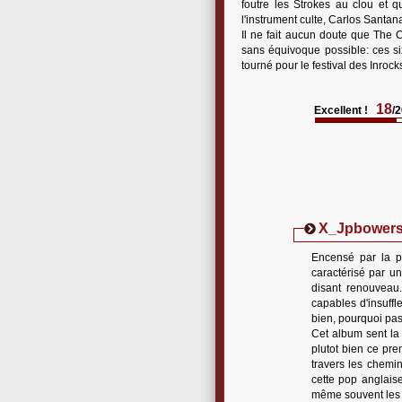
foutre les Strokes au clou et q
l'instrument culte, Carlos Santan
Il ne fait aucun doute que The C
sans équivoque possible: ces six
tourné pour le festival des Inroc
18
Excellent !
/
X_
Jpbower
Encensé par la p
caractérisé par u
disant renouveau
capables d'insuffle
bien, pourquoi pas 
Cet album sent la
plutot bien ce pre
travers les chemin
cette pop anglaise
même souvent les D