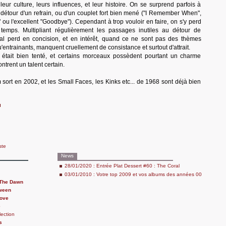
leur culture, leurs influences, et leur histoire. On se surprend parfois à
 détour d'un refrain, ou d'un couplet fort bien mené ("I Remember When",
ou l'excellent "Goodbye"). Cependant à trop vouloir en faire, on s'y perd
emps. Multipliant régulièrement les passages inutiles au détour de
al perd en concision, et en intérêt, quand ce ne sont pas des thèmes
u'entrainants, manquent cruellement de consistance et surtout d'attrait.
était bien tenté, et certains morceaux possèdent pourtant un charme
trent un talent certain.
 sort en 2002, et les Small Faces, les Kinks etc... de 1968 sont déjà bien
ste
News
28/01/2020 : Entrée Plat Dessert #60 : The Coral
03/01/2010 : Votre top 2009 et vos albums des années 00
 The Dawn
tween
Love
e
lection
s