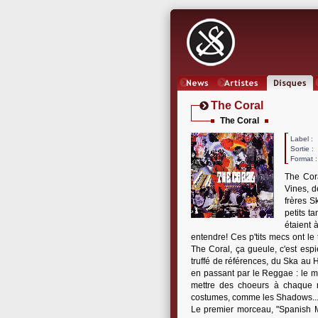
News
Artistes
Oeuvres
The Coral
The Coral
Label 
Sortie :
Format :
The Cor
Vines, d
frères S
petits ta
étaient 
entendre! Ces p'tits mecs ont l
The Coral, ça gueule, c'est esp
truffé de références, du Ska au H
en passant par le Reggae : le
mettre des choeurs à chaque r
costumes, comme les Shadows..
Le premier morceau, "Spanish Ma