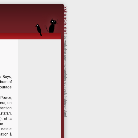
e Boys,
lbum of
ncourage
 Power,
eur, un
tention
tafari.
, et la
ue.
 natale
ation à