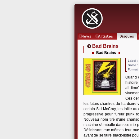
News
Artistes
Oeuvres
Bad Brains
Bad Brains
Label
Sortie 
Format 
Quand o
histoir
all time
vivemen
Ces gen
les futurs chantres du hardcore 
certain Sid McCray, les initie a
progressive pour fureur punk ro
Nouveau nom tiré d'une chanso
machine s'emballe dans ce mix pa
Définissant eux-mêmes leur mus
avant de se faire black-lister p