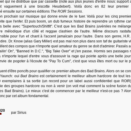
l qui ne distribue que par cassette (note aux plus jeunes d'entre nous: support 
t vaguement à une biscotte Heudebert). Voilà donc en 82 leur premier 
ensuite sur certaines éditions
The ROIR Sessions
.
n prochain sur musique qui donne envie de le tuer. Voilà pour les cinq premiers
vite que l'enfer. Et puis boom, un dub fumeux histoire de reprendre un rythme ca
us belle avec "Supertouch/Shitfit". C'est que les Bad Brains juvéniles ne mélang
re mélodique d'un côté et reggae clashien de l'autre. Même discours rastafa
ble pour l'un et chant à l'accent jamaïcain pour l'autre. Dans son genre, H.R.
e dire. Dr. Know (alias Gary Miller) est pas mal non plus dans son taf de guitariste v
lent des compos que n'importe quel amateur du genre se doit d'admirer. Passés au
ilin' On", "Banned In D.C.", "Big Take Over" et j'en passe. Hormis ses passages 
 n'importe lequel d'entre vous d'assouvir la rage qui pointe après une belle jou
vie de pogoter à l'écoute de "Pay To Cum", c'est que vous êtes mort ou sur le p
uent d'être poncifs pour qualifier ce premier album des Bad Brains. Alors on se con
 Yaunch: oui
Bad Brains
est certainement le meilleur album hardcore de tout les
 exemplaires à sa sortie (un record pour un label aussi confidentiel que ROIR)
tie des groupes hardcore ou non à venir (on voit mal comment la scène fusion d
les Bad Brains). Le mieux c'est de commencer par le meilleur n'est-ce pas ? Alor
nc par cet album fondamental.
/20
par
Sirius