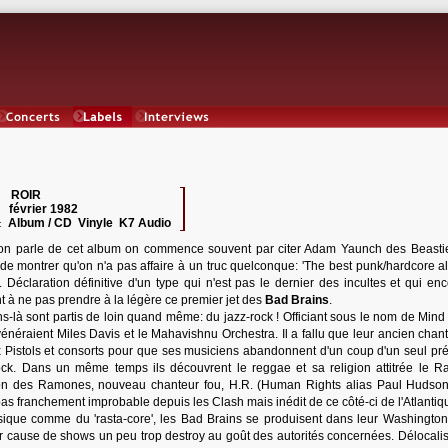
Concerts
Labels
Interviews
ROIR
 :
février 1982
:
Album / CD Vinyle K7 Audio
:
n parle de cet album on commence souvent par citer Adam Yaunch des Beasti
e de montrer qu'on n'a pas affaire à un truc quelconque: 'The best punk/hardcore a
'. Déclaration définitive d'un type qui n'est pas le dernier des incultes et qui e
t à ne pas prendre à la légère ce premier jet des
Bad Brains
.
s-là sont partis de loin quand même: du jazz-rock ! Officiant sous le nom de Mind
vénéraient Miles Davis et le Mahavishnu Orchestra. Il a fallu que leur ancien chant
ux Pistols et consorts pour que ses musiciens abandonnent d'un coup d'un seul pré
ck. Dans un même temps ils découvrent le reggae et sa religion attitrée le Ras
n des Ramones, nouveau chanteur fou, H.R. (Human Rights alias Paul Hudson)
s franchement improbable depuis les Clash mais inédit de ce côté-ci de l'Atlantiq
ique comme du 'rasta-core', les Bad Brains se produisent dans leur Washington
our cause de shows un peu trop destroy au goût des autorités concernées. Délocalis