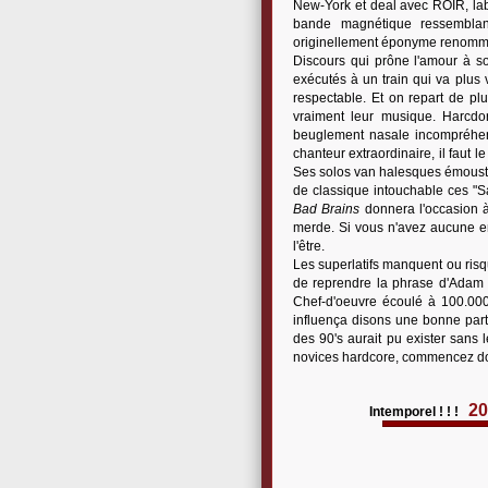
New-York et deal avec ROIR, labe
bande magnétique ressemblan
originellement éponyme renommé 
Discours qui prône l'amour à so
exécutés à un train qui va plus 
respectable. Et on repart de pl
vraiment leur musique. Harcdo
beuglement nasale incompréhensi
chanteur extraordinaire, il faut l
Ses solos van halesques émoustil
de classique intouchable ces "Sa
Bad Brains
donnera l'occasion à
merde. Si vous n'avez aucune en
l'être.
Les superlatifs manquent ou risq
de reprendre la phrase d'Adam
Chef-d'oeuvre écoulé à 100.000
influença disons une bonne par
des 90's aurait pu exister sans 
novices hardcore, commencez do
20
Intemporel ! ! !