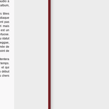
audio à
album,
 titres
rdiaque
ent pas
ri mais
 est un
irtuose.
 statut
reggae,
rnée de
oint de
tentera
 temps.
 et qui
u début
s chers