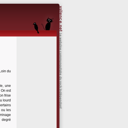
 Loin du
de, une
. On est
on frise
du lourd
ertains
 ou les
rrinage
n degré