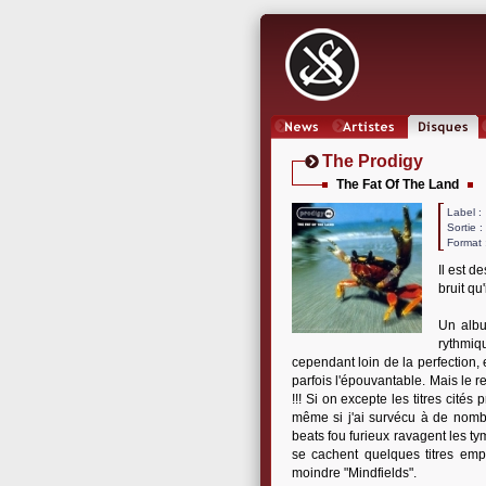
News
Artistes
Oeuvres
The Prodigy
The Fat Of The Land
Label
Sortie 
Format 
Il est d
bruit qu'
Un albu
rythmiqu
cependant loin de la perfection, 
parfois l'épouvantable. Mais le r
!!! Si on excepte les titres cit
même si j'ai survécu à de nomb
beats fou furieux ravagent les t
se cachent quelques titres emp
moindre "Mindfields".