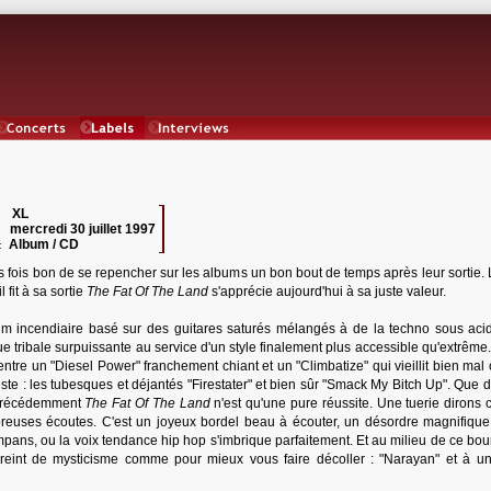
Concerts
Labels
Interviews
XL
 :
mercredi 30 juillet 1997
:
Album / CD
:
es fois bon de se repencher sur les albums un bon bout de temps après leur sortie.
il fit à sa sortie
The Fat Of The Land
s'apprécie aujourd'hui à sa juste valeur.
m incendiaire basé sur des guitares saturés mélangés à de la techno sous aci
e tribale surpuissante au service d'un style finalement plus accessible qu'extrême
entre un "Diesel Power" franchement chiant et un "Climbatize" qui vieillit bien mal 
este : les tubesques et déjantés "Firestater" et bien sûr "Smack My Bitch Up". Que 
és précédemment
The Fat Of The Land
n'est qu'une pure réussite. Une tuerie dirons c
reuses écoutes. C'est un joyeux bordel beau à écouter, un désordre magnifique
ympans, ou la voix tendance hip hop s'imbrique parfaitement. Et au milieu de ce bou
reint de mysticisme comme pour mieux vous faire décoller : "Narayan" et à u