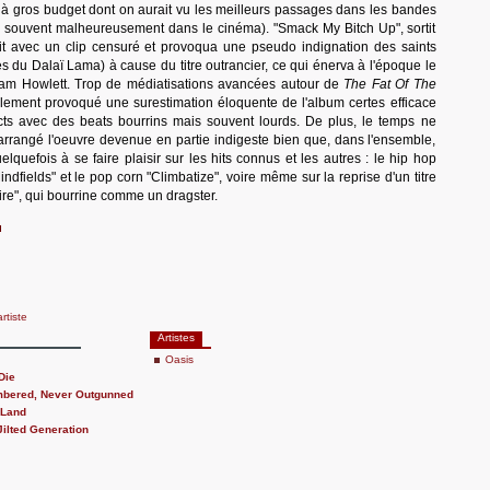
m à gros budget dont on aurait vu les meilleurs passages dans les bandes
ouvent malheureusement dans le cinéma). "Smack My Bitch Up", sortit
ait avec un clip censuré et provoqua une pseudo indignation des saints
s du Dalaï Lama) à cause du titre outrancier, ce qui énerva à l'époque le
iam Howlett. Trop de médiatisations avancées autour de
The Fat Of The
lement provoqué une surestimation éloquente de l'album certes efficace
cts avec des beats bourrins mais souvent lourds. De plus, le temps ne
arrangé l'oeuvre devenue en partie indigeste bien que, dans l'ensemble,
lquefois à se faire plaisir sur les hits connus et les autres : le hip hop
ndfields" et le pop corn "Climbatize", voire même sur la reprise d'un titre
ire", qui bourrine comme un dragster.
artiste
Artistes
Oasis
Die
bered, Never Outgunned
 Land
Jilted Generation