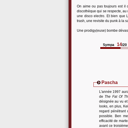
On aime ou pas toujours est il q
discothèque qui se respecte, au 
une disco electro. Et bien que Li
trash, une revisite du punk à la 
Une prodigy(euse) bombe dévast
14
Sympa
/20
Pascha
L'année 1997 aura
de
The Fat Of T
désignée au vu et 
looks, en plus, K
regard pénétrant 
possible. Ben mer
efficacité de mart
avant ce troisièm