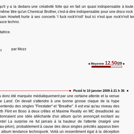
u'il y a la dedans une créativité folle qui en fait un quasi indispensable à tout
même titre qu'un Chemical Brother, c'est-à-dire indispensable pour une disco rock 
am Howlett hurle à ses concerts ‘I fuck rock'n'roll' tout ici n'est que rock'n'roll 
sauce techno.
atrice.
par
Mozz
12.50
/20
Moyenne
Posté le 10 janvier 2009 à 21 h 36
 donc été marquée médiatiquement par une certaine attente et la venue
he Land
. On devait s'attendre à une bonne grosse claque de la hype
entendu des singles "Firestater" et "Breathe". Il est vrai qu'au niveau des
eith Flint en Boso à deux crêtes et Maxime Reality en MC dreadlocké au
donnaient une idée alléchante d'un album qu'on annonçait excitant au
de! La surprise ne fut jamais à la hauteur de l'attente (malgré une
eau-pilon), probablement à cause des deux singles précités apparus bien
e album tendance technopunk. Voilà un ressentiment égal à la déception