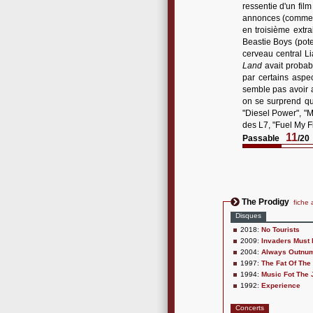
ressentie d'un fil
annonces (comme s
en troisième extr
Beastie Boys (pote
cerveau central L
Land
avait probab
par certains aspe
semble pas avoir 
on se surprend que
"Diesel Power", "Mi
des L7, "Fuel My F
11
Passable
/20
The Prodigy
fiche 
Disques
2018:
No Tourists
2009:
Invaders Must 
2004:
Always Outnum
1997:
The Fat Of The
1994:
Music Fot The 
1992:
Experience
Concerts