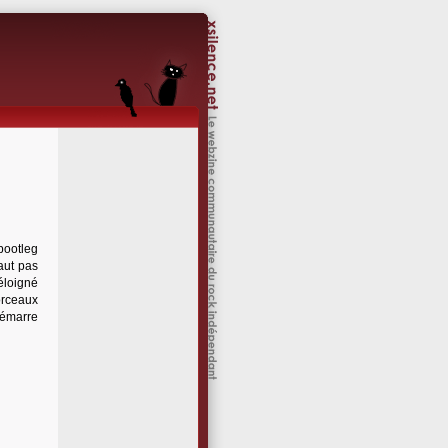
 bootleg
faut pas
 éloigné
morceaux
démarre