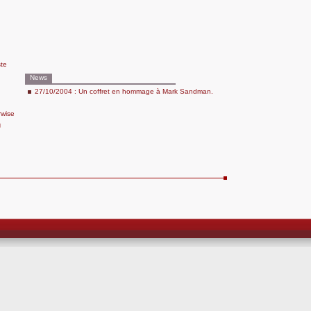
ste
News
27/10/2004 : Un coffret en hommage à Mark Sandman.
rwise
g