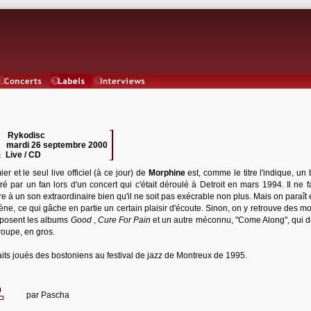
Concerts
Labels
Interviews
Rykodisc
 :
mardi 26 septembre 2000
:
Live / CD
:
er et le seul live officiel (à ce jour) de
Morphine
est, comme le titre l'indique, un
ré par un fan lors d'un concert qui c'était déroulé à Detroit en mars 1994. Il ne 
re à un son extraordinaire bien qu'il ne soit pas exécrable non plus. Mais on paraît
ène, ce qui gâche en partie un certain plaisir d'écoute. Sinon, on y retrouve des 
posent les albums
Good
,
Cure For Pain
et un autre méconnu, "Come Along", qui 
roupe, en gros.
aits joués des bostoniens au festival de jazz de Montreux de 1995.
0
par
Pascha