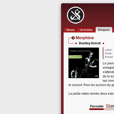
News
Artistes
Oeuvres
Morphine
Bootleg Detroit
Label
Sortie 
Format 
Le premi
enregist
s'attend
de la sc
qui com
le concert. Pour les accrocs du g
La partie vidéo montre deux extr
11
Passable
/2