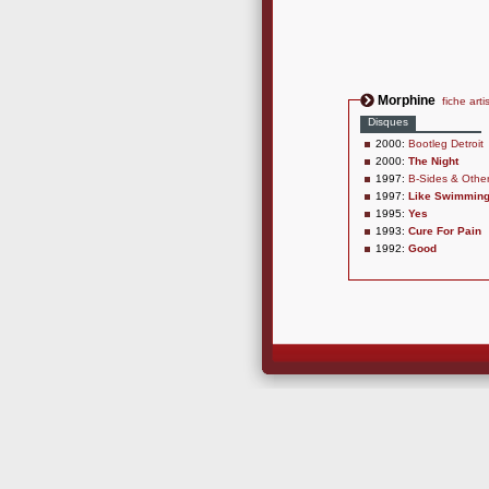
Morphine
fiche arti
Disques
2000:
Bootleg Detroit
2000:
The Night
1997:
B-Sides & Othe
1997:
Like Swimmin
1995:
Yes
1993:
Cure For Pain
1992:
Good