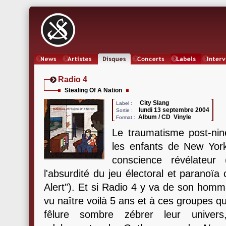
News
Artistes
Oeuvres
Concerts
Labels
Inter
Radio 4
Stealing Of A Nation
City Slang
Label :
lundi 13 septembre 2004
Sortie :
Album / CD Vinyle
Format :
Le traumatisme post-nine
les enfants de New Yor
conscience révélateur 
l'absurdité du jeu électoral et paranoïa 
Alert"). Et si Radio 4 y va de son homma
vu naître voilà 5 ans et à ces groupes qu
fêlure sombre zébrer leur univers,