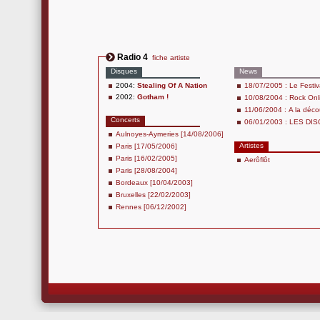
Radio 4
fiche artiste
Disques
News
2004:
Stealing Of A Nation
18/07/2005 : Le Festiva
2002:
Gotham !
10/08/2004 : Rock Onl
11/06/2004 : A la déc
Concerts
06/01/2003 : LES DI
Aulnoyes-Aymeries [14/08/2006]
Artistes
Paris [17/05/2006]
Paris [16/02/2005]
Aerôflôt
Paris [28/08/2004]
Bordeaux [10/04/2003]
Bruxelles [22/02/2003]
Rennes [06/12/2002]