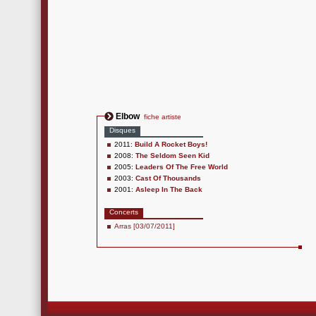
Elbow
fiche artiste
Disques
2011:
Build A Rocket Boys!
2008:
The Seldom Seen Kid
2005:
Leaders Of The Free World
2003:
Cast Of Thousands
2001:
Asleep In The Back
Concerts
Arras [03/07/2011]