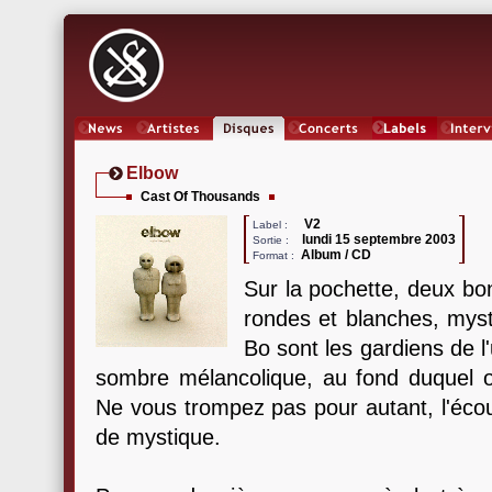
News
Artistes
Oeuvres
Concerts
Labels
Inter
Elbow
Cast Of Thousands
V2
Label :
lundi 15 septembre 2003
Sortie :
Album / CD
Format :
Sur la pochette, deux bo
rondes et blanches, myst
Bo sont les gardiens de l
sombre mélancolique, au fond duquel o
Ne vous trompez pas pour autant, l'éco
de mystique.