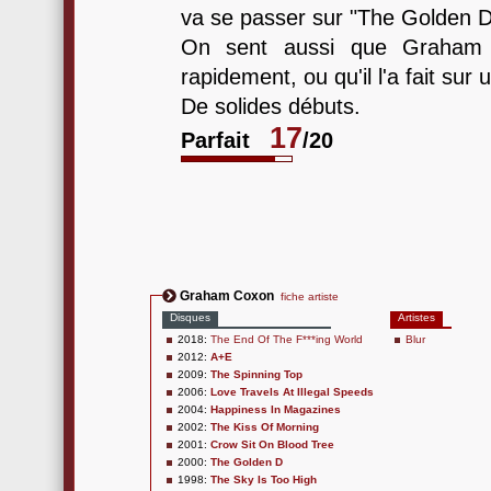
va se passer sur "The Golden D
On sent aussi que Graham a
rapidement, ou qu'il l'a fait sur
De solides débuts.
17
Parfait
/20
Graham Coxon
fiche artiste
Disques
Artistes
2018:
The End Of The F***ing World
Blur
2012:
A+E
2009:
The Spinning Top
2006:
Love Travels At Illegal Speeds
2004:
Happiness In Magazines
2002:
The Kiss Of Morning
2001:
Crow Sit On Blood Tree
2000:
The Golden D
1998:
The Sky Is Too High