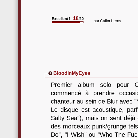
18
Excellent !
/20
par
Calim Heros
BloodInMyEyes
Premier album solo pour 
commencé à prendre occasio
chanteur au sein de Blur avec "
Le disque est acoustique, parfo
Salty Sea"), mais on sent déjà
des morceaux punk/grunge tels 
Do", "I Wish" ou "Who The Fuck