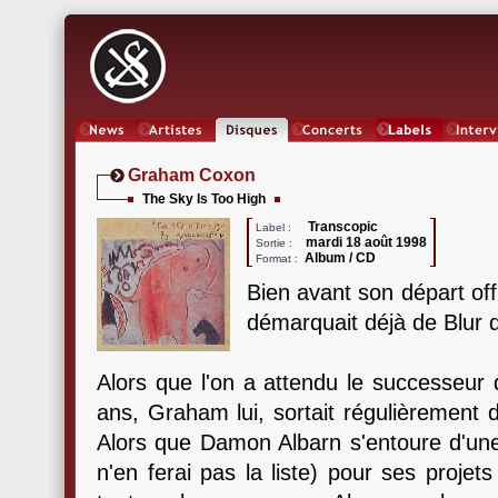
News
Artistes
Oeuvres
Concerts
Labels
Inter
Graham Coxon
The Sky Is Too High
Transcopic
Label :
mardi 18 août 1998
Sortie :
Album / CD
Format :
Bien avant son départ of
démarquait déjà de Blur 
Alors que l'on a attendu le successeur
ans, Graham lui, sortait régulièrement 
Alors que Damon Albarn s'entoure d'une m
n'en ferai pas la liste) pour ses projet