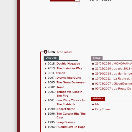
Low
fiche artiste
Disques
News
2018:
Double Negative
23/04/2020 : MONOMANIA #
2013:
The Invisible Way
21/02/2019 : Le top 2018 e
2011:
C'mon
29/10/2018 : Le dernier L
2007:
Drums And Guns
15/06/2011 : La Route du
2005:
The Great Destroyer
02/03/2007 : Giboulées de
2002:
Trust
05/02/2007 : La Route Du R
2001:
Things We Lost In
The Fire
Artistes
2001:
Low Dirty Three - In
The Fishtank
Ida
1999:
Secret Name
Dirty Three
1996:
The Curtain Hits The
Cast
1995:
Long Division
1994:
I Could Live In Hope