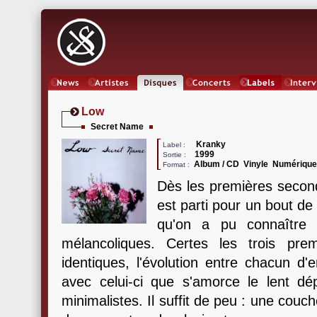
News
Artistes
Oeuvres
Concerts
Labels
Inter
Low
Secret Name
Kranky
Label :
1999
Sortie :
Album / CD Vinyle Numériqu
Format :
Dès les premières seco
est parti pour un bout de
qu'on a pu connaître
mélancoliques. Certes les trois prem
identiques, l'évolution entre chacun d'
avec celui-ci que s'amorce le lent dép
minimalistes. Il suffit de peu : une couc