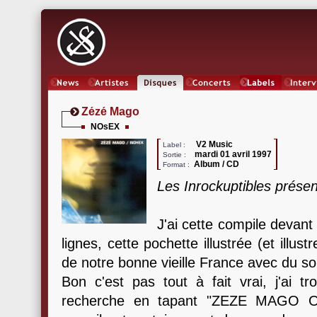
News
Artistes
Oeuvres
Concerts
Labels
Inter
Zézé Mago
NOsEX
V2 Music
Label :
mardi 01 avril 1997
Sortie :
Album / CD
Format :
Les Inrockuptibles présen
J'ai cette compile devant
lignes, cette pochette illustrée (et illu
de notre bonne vieille France avec du sole
Bon c'est pas tout à fait vrai, j'ai 
recherche en tapant "ZEZE MAGO 