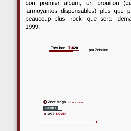
bon premier album, un brouillon (
larmoyantes dispensables) plus que p
beaucoup plus "rock" que sera "demai
1999.
16
Très bon
/20
par
Zebulon
Zézé Mago
fiche artiste
Disques
1997:
NOsEX