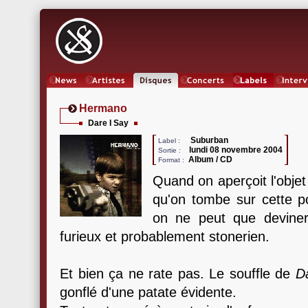
News
Artistes
Oeuvres
Concerts
Labels
Inter
Hermano
Dare I Say
Suburban
Label :
lundi 08 novembre 2004
Sortie :
Album / CD
Format :
Quand on aperçoit l'obje
qu'on tombe sur cette p
on ne peut que deviner 
furieux et probablement stonerien.
Et bien ça ne rate pas. Le souffle de
D
gonflé d'une patate évidente.