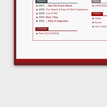
Disques
News
2007:
...Into The Exam Room
19/05/2006
2006:
The Sweet & Easy Of Brief Happiness
2005:
Live At W2
Artistes
2004:
Dare I Say
Unida
2002:
...Only A Sugestion
Kyuss
John Garci
Concerts
Paris [22/11/2004]