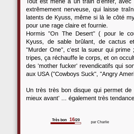
Tout est mené à un train d'enfer, avec 
extrêmement nerveuse, qui laisse traîn
latents de Kyuss, même si là le côté my
pour une rage claire et fournie.
Hormis "On The Desert" ( pour le cou
Kyuss, de sable brûlant, de cactus et 
"Murder One", c'est la sueur qui prime
tripes, ça réchauffe le corps, et on occult
des 'mother fucker' revendicatifs qui s
aux USA ("Cowboys Suck", "Angry Ameri
Un très très bon disque qui permet de fa
mieux avant' ... également très tendance
16
Très bon
/20
par
Charlie