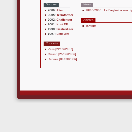
Disques
News
2006:
Alter
10/05/2006 : Le Furyfest a son dig
2005:
Terraformer
2002:
Challenger
Artistes
2001:
Knut EP
Tantrum
1998:
Bastardiser
1997:
Leftovers
Concerts
Paris [22/09/2007]
Clisson [25/06/2006]
Rennes [08/03/2006]