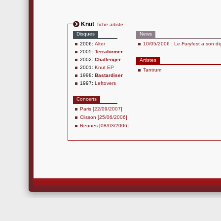
Knut
fiche artiste
Disques
News
2006:
Alter
10/05/2006 : Le Furyfest a son dig
2005:
Terraformer
2002:
Challenger
Artistes
2001:
Knut EP
Tantrum
1998:
Bastardiser
1997:
Leftovers
Concerts
Paris [22/09/2007]
Clisson [25/06/2006]
Rennes [08/03/2006]