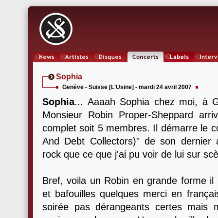
News
Artistes
Oeuvres
Concerts
Labels
Inter
Sophia
Genève - Suisse [L'Usine] - mardi 24 avril 2007
Sophia
... Aaaah Sophia chez moi, à Ge
Monsieur Robin Proper-Sheppard arri
complet soit 5 membres. Il démarre le c
And Debt Collectors)" de son dernier 
rock que ce que j'ai pu voir de lui sur sc
Bref, voila un Robin en grande forme il n
et bafouilles quelques merci en frança
soirée pas dérangeants certes mais m