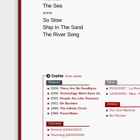
The Sea
>>>
So Slow
Ship In The Sand
The River Song
Sophia
fiche artiste
Disques
News
2009:
There Are No Goodbyes
05/02/2007 : La Rout
2006:
Technology Won't Save Us
12/03/2004 : Mars - A
2003:
People Are Like Seasons
2001:
De Nachten
Artistes
1998:
The Infinite Circle
The God Machine
1996:
Fixed Water
Be Plouvier
Concerts
Genève [24/04/2007]
Tourcoing [04/05/2004]