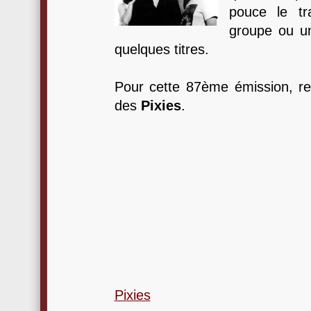
pouce le tra
groupe ou un
quelques titres.
Pour cette 87ème émission, ret
des
Pixies
.
Pixies