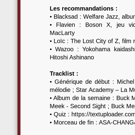
Les recommandations :
• Blacksad : Welfare Jazz, alb
• Flavien : Boson X, jeu vi
MacLarty
• Loïc : The Lost City of Z, fil
• Wazoo : Yokohama kaidashi
Hitoshi Ashinano
Tracklist :
• Générique de début : Michel
mélodie ; Star Academy – La M
• Album de la semaine : Buck 
Meek - Second Sight ; Buck M
• Quiz : https://textuploader.c
• Morceau de fin : ASA-CHAN