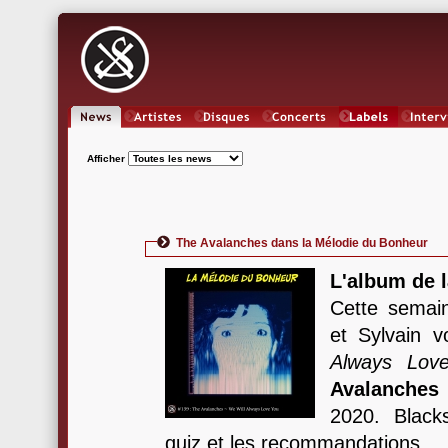
News
Artistes
Oeuvres
Concerts
Labels
Inter
Afficher
The Avalanches dans la Mélodie du Bonheur
L'album de l
Cette semain
et Sylvain 
Always Lov
Avalanches
2020. Blacks
quiz et les recommandations.