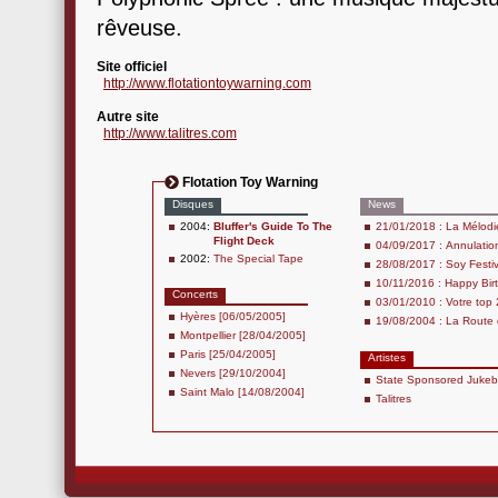
rêveuse.
Site officiel
http://www.flotationtoywarning.com
Autre site
http://www.talitres.com
Flotation Toy Warning
Disques
News
2004:
Bluffer's Guide To The
21/01/2018 : La Mélodie
Flight Deck
04/09/2017 : Annulation
2002:
The Special Tape
28/08/2017 : Soy Festi
10/11/2016 : Happy Birth
Concerts
03/01/2010 : Votre top
Hyères [06/05/2005]
19/08/2004 : La Route 
Montpellier [28/04/2005]
Paris [25/04/2005]
Artistes
Nevers [29/10/2004]
State Sponsored Juke
Saint Malo [14/08/2004]
Talitres