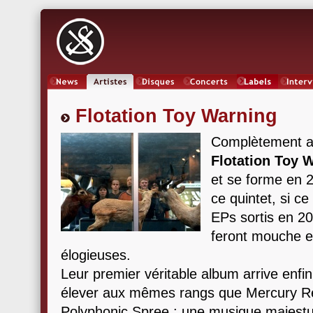
News
Artistes
Oeuvres
Concerts
Labels
Inter
Flotation Toy Warning
Complètement at
Flotation Toy 
et se forme en 
ce quintet, si c
EPs sortis en 20
feront mouche et
élogieuses.
Leur premier véritable album arrive enfin
élever aux mêmes rangs que Mercury Re
Polyphonic Spree : une musique majestue