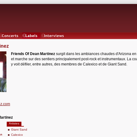
Concerts
Labels
Interviews
inez
Friends Of Dean Martinez
surgit dans les ambiances chaudes d'Arizona en
et marche sur des sentiers principalement post-rock et instrumentaux. La coa
y voit défiler, entre autres, des membres de Calexico et de Giant Sand.
ez.com
artinez
Artistes
Giant Sand
an
Calexico