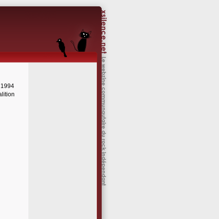
 1994
lition