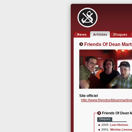
News
Artistes
Oeuvres
Friends Of Dean Mart
Site officiel
http://www.friendsofdeanmartin
Friends Of Dean M
Disques
2005:
Lost Horizon
2001:
Wichita Linem