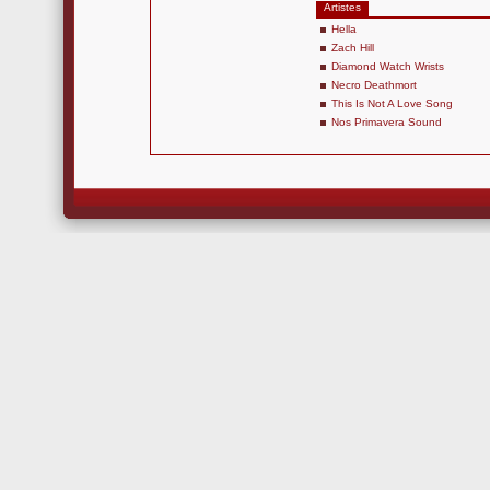
Artistes
Hella
Zach Hill
Diamond Watch Wrists
Necro Deathmort
This Is Not A Love Song
Nos Primavera Sound