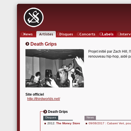
News
Artistes
Oeuvres
Concerts
Labels
Inter
Death Grips
Projet initié par Zach Hill,
renouveau hip-hop, aidé pa
Site officiel
http://thirdworlds.net/
Death Grips
Disques
News
2012:
The Money Store
09/08/2017 : Cabaret Vert, pou