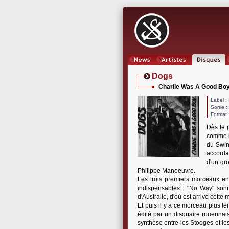
News
Artistes
Oeuvres
Dogs
Charlie Was A Good Bo
Label
Sortie 
Format 
Dès le 
comme il
du Swin
accorda
d'un gr
Philippe Manoeuvre.
Les trois premiers morceaux en
indispensables : "No Way" son
d'Australie, d'où est arrivé cet
Et puis il y a ce morceau plus len
édité par un disquaire rouennai
synthèse entre les Stooges et le