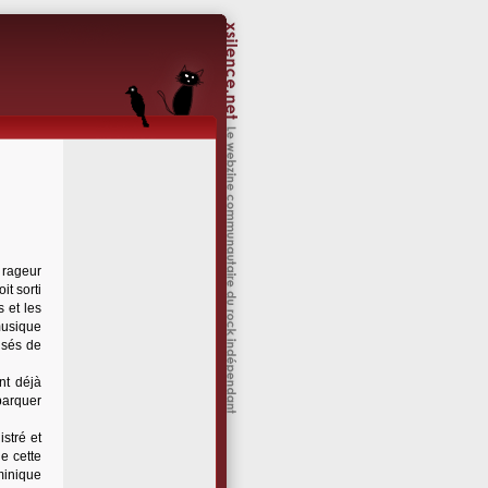
 rageur
it sorti
 et les
musique
usés de
nt déjà
barquer
istré et
e cette
minique