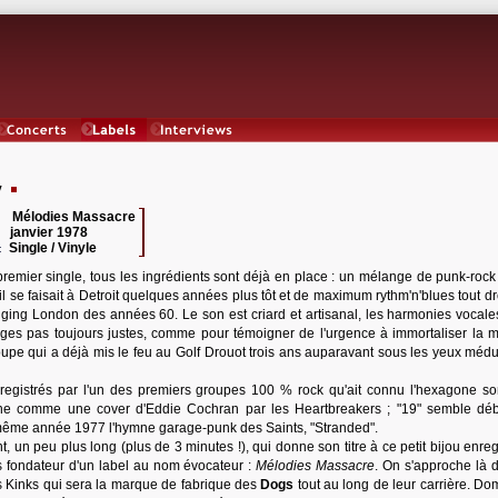
Concerts
Labels
Interviews
y
Mélodies Massacre
 :
janvier 1978
:
Single / Vinyle
:
premier single, tous les ingrédients sont déjà en place : un mélange de punk-rock
 se faisait à Detroit quelques années plus tôt et de maximum rythm'n'blues tout dro
ging London des années 60. Le son est criard et artisanal, les harmonies vocales
ges pas toujours justes, comme pour témoigner de l'urgence à immortaliser la 
oupe qui a déjà mis le feu au Golf Drouot trois ans auparavant sous les yeux méd
registrés par l'un des premiers groupes 100 % rock qu'ait connu l'hexagone so
ne comme une cover d'Eddie Cochran par les Heartbreakers ; "19" semble dé
te même année 1977 l'hymne garage-punk des Saints, "Stranded".
t, un peu plus long (plus de 3 minutes !), qui donne son titre à ce petit bijou enreg
s fondateur d'un label au nom évocateur :
Mélodies Massacre
. On s'approche là d
s Kinks qui sera la marque de fabrique des
Dogs
tout au long de leur carrière. Do