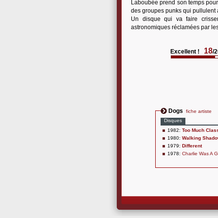
Laboubée prend son temps pour n
des groupes punks qui pullulent
Un disque qui va faire cris
astronomiques réclamées par les
18
Excellent !
/
Dogs
fiche artiste
Disques
1982:
Too Much Clas
1980:
Walking Shad
1979:
Different
1978:
Charlie Was A 