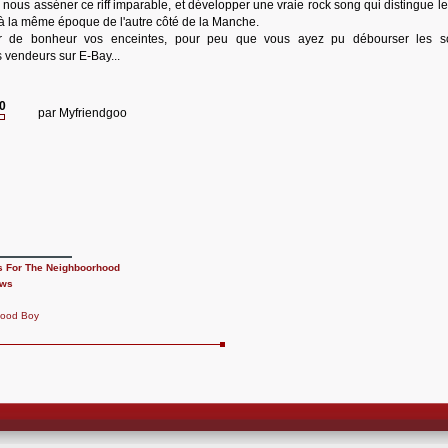
ous asséner ce riff imparable, et développer une vraie rock song qui distingue l
 à la même époque de l'autre côté de la Manche.
ser de bonheur vos enceintes, pour peu que vous ayez pu débourser les 
 vendeurs sur E-Bay...
20
par
Myfriendgoo
s For The Neighboorhood
ows
Good Boy