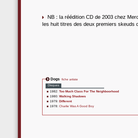
NB : la réédition CD de 2003 chez Merc
les huit titres des deux premiers skeuds
Dogs
fiche artiste
Disques
1982:
Too Much Class For The Neighboorhood
1980:
Walking Shadows
1979:
Different
1978:
Charlie Was A Good Boy