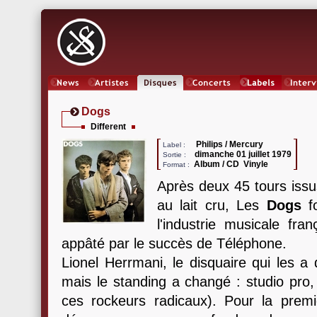
News
Artistes
Oeuvres
Concerts
Labels
Inter
Dogs
Different
Philips / Mercury
Label :
dimanche 01 juillet 1979
Sortie :
Album / CD Vinyle
Format :
Après deux 45 tours issus
au lait cru, Les
Dogs
fo
l'industrie musicale fran
appâté par le succès de Téléphone.
Lionel Herrmani, le disquaire qui les a 
mais le standing a changé : studio pro
ces rockeurs radicaux). Pour la premiè