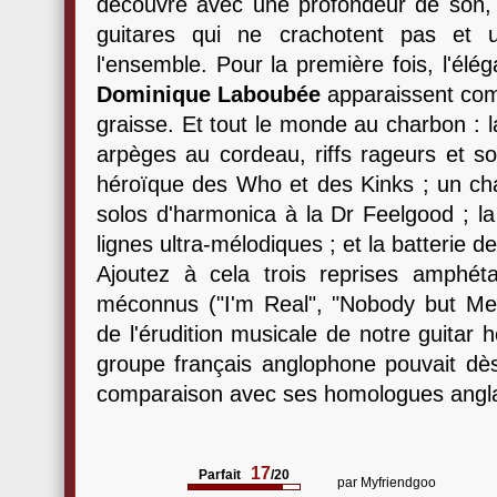
découvre avec une profondeur de son,
guitares qui ne crachotent pas et 
l'ensemble. Pour la première fois, l'él
Dominique Laboubée
apparaissent com
graisse. Et tout le monde au charbon : l
arpèges au cordeau, riffs rageurs et s
héroïque des Who et des Kinks ; un ch
solos d'harmonica à la Dr Feelgood ; l
lignes ultra-mélodiques ; et la batterie 
Ajoutez à cela trois reprises amphét
méconnus ("I'm Real", "Nobody but Me" e
de l'érudition musicale de notre guitar 
groupe français anglophone pouvait dès
comparaison avec ses homologues anglai
17
Parfait
/20
par
Myfriendgoo