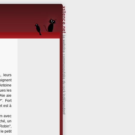
, leurs
signent
Antoine
ues les
Aie aie
". Fort
t est à
um avec
ché, un
 Robin",
le petit