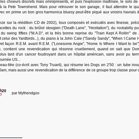
 les choeurs discrets mais omniprésents, et puis l'explosion maîtrisée, le solo de 
à la Pete Townshend. Mais pour retrouver le son garage, il faut attendre le qu
c en prime un bon gros harmonica bluesy peut-être piqué aux voisins havrais de
ze sur la réédition CD de 2002), tous composés et exécutés avec finesse, préci
acettes du rock : du brûlot stoogien ("Death Lane", "Hesitation"), du rockabilly p
du swing fifties ("M.A.D", et la très bonne reprise du "Train Kept A Rollin'" de
t celui des Yardbirds...), du piano à la John Cale ("Sandy Sandy", "When I Came 
vet façon R.E.M. avant R.E.M. ("Lonesome Angie", "Home Is Where I Want to be")
lle, contient une revendication qui résonne cruellement, quand on sait que Do
us tard d'un cancer foudroyant dans un hôpital américain, sans avoir pu term
ournée US...
ceau-titre (co-écrit avec Tony Truant), qui résume les Dogs en 2'50 : un tube inou
Jam, mais aussi une revendication de la différence de ce groupe trop classe pour 
9
/20
par
Myfriendgoo