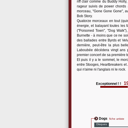
riff clair comme du Buddy Holly,
rageur suivis de power chords 
morceau, "Gone Gone Gone", ave
Bob Story.
Quatorze morceaux en tout (quin
énergie, et balayant toutes les f
("Poisoned Town", "Dog Walk"), 
Burnette - à moins que ce ne soi
des ballades entre Byrds et Vel
dernière, peut-être la plus be
Laboubée décédera vingt ans pl
premier concert de sa première t
Et puis il y a le sommet, le mor
entre Stooges, Heartbreakers et 
qui n'aime ni l'anglais ni le rock.
1
Exceptionnel ! !
Dogs
fiche artiste
Disques