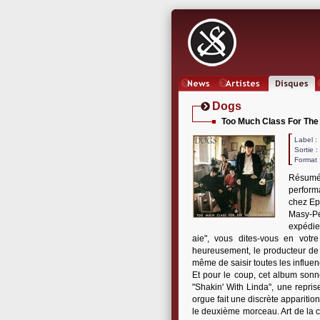
News
Artistes
Oeuvres
Dogs
Too Much Class For Th
Label
Sortie 
Format 
Résumé
perform
chez Epi
Masy-Pé
expédie
aie", vous dites-vous en votre 
heureusement, le producteur de 
même de saisir toutes les influe
Et pour le coup, cet album sonne
"Shakin' With Linda", une repri
orgue fait une discrète apparitio
le deuxième morceau. Art de la co