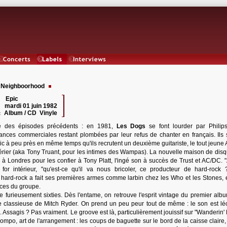
Concerts
Labels
Interviews
e Neighboorhood
Epic
 :
mardi 01 juin 1982
:
Album / CD Vinyle
:
 des épisodes précédents : en 1981,
Les Dogs
se font lourder par Philips
ances commerciales restant plombées par leur refus de chanter en français. Ils 
c à peu près en même temps qu'ils recrutent un deuxième guitariste, le tout jeune 
rier (aka Tony Truant, pour les intimes des Wampas). La nouvelle maison de disq
 à Londres pour les confier à Tony Platt, l'ingé son à succès de Trust et AC/DC. "
for intérieur, "qu'est-ce qu'il va nous bricoler, ce producteur de hard-rock ?
hard-rock a fait ses premières armes comme larbin chez les Who et les Stones, e
nces du groupe.
 furieusement sixties. Dès l'entame, on retrouve l'esprit vintage du premier alb
se classieuse de Mitch Ryder. On prend un peu peur tout de même : le son est lé
n. Assagis ? Pas vraiment. Le groove est là, particulièrement jouissif sur "Wanderin'
mpo, art de l'arrangement : les coups de baguette sur le bord de la caisse claire, 