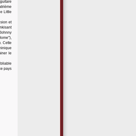
guitare
atrième
 Little
sion et
unkisant
 Johnny
Home"),
. Cette
minique
iner le
bliable
ce pays