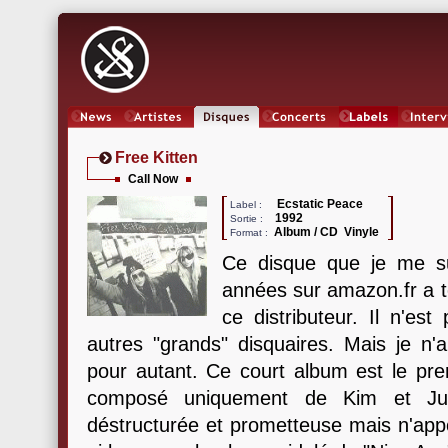
News
Artistes
Oeuvres
Concerts
Labels
Inter
Free Kitten
Call Now
Ecstatic Peace
Label :
1992
Sortie :
Album / CD Vinyle
Format :
Ce disque que je me su
années sur amazon.fr a t
ce distributeur. Il n'es
autres "grands" disquaires. Mais je n'
pour autant. Ce court album est le pre
composé uniquement de Kim et Julie
déstructurée et prometteuse mais n'appo