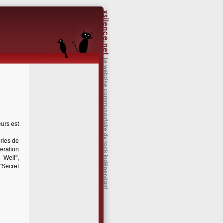
eurs est
erles de
eration
 Well",
("Secret