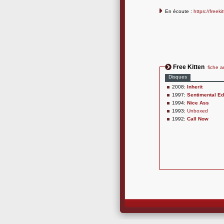
En écoute :
https://free
Free Kitten
fiche ar
Disques
2008:
Inherit
1997:
Sentimental Ed
1994:
Nice Ass
1993:
Unboxed
1992:
Call Now