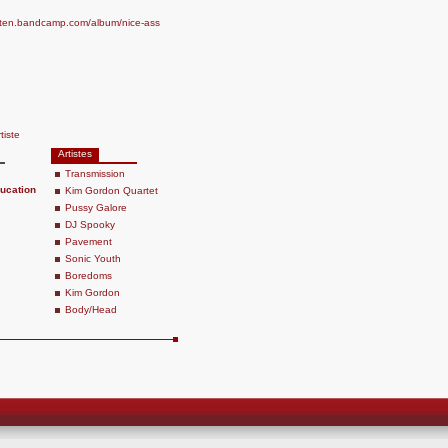
kitten.bandcamp.com/album/nice-ass
tiste
Artistes
Transmission
ucation
Kim Gordon Quartet
Pussy Galore
DJ Spooky
Pavement
Sonic Youth
Boredoms
Kim Gordon
Body/Head