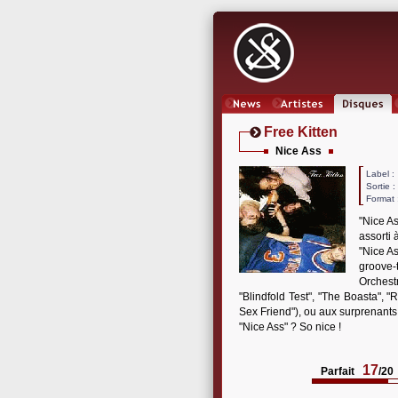
News
Artistes
Oeuvres
Free Kitten
Nice Ass
Label
Sortie 
Format 
"Nice As
assorti 
"Nice As
groove-
Orchest
"Blindfold Test", "The Boasta", "
Sex Friend"), ou aux surprenants 
"Nice Ass" ? So nice !
17
Parfait
/20