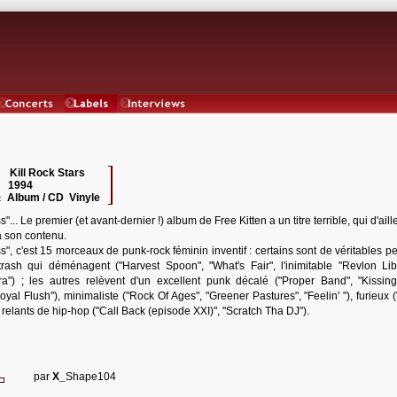
Concerts
Labels
Interviews
Kill Rock Stars
 :
1994
:
Album / CD Vinyle
:
s"... Le premier (et avant-dernier !) album de Free Kitten a un titre terrible, qui d'aill
à son contenu.
s", c'est 15 morceaux de punk-rock féminin inventif : certains sont de véritables p
trash qui déménagent ("Harvest Spoon", "What's Fair", l'inimitable "Revlon Lib
ra") ; les autres relèvent d'un excellent punk décalé ("Proper Band", "Kissing
Royal Flush"), minimaliste ("Rock Of Ages", "Greener Pastures", "Feelin' "), furieux 
relants de hip-hop ("Call Back (episode XXI)", "Scratch Tha DJ").
par
X_
Shape104