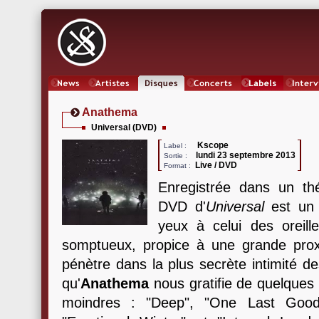
News
Artistes
Oeuvres
Concerts
Labels
Inter
Anathema
Universal (DVD)
Kscope
Label :
lundi 23 septembre 2013
Sortie :
Live / DVD
Format :
Enregistrée dans un thé
DVD d'
Universal
est un b
yeux à celui des oreill
somptueux, propice à une grande prox
pénètre dans la plus secrète intimité d
qu'
Anathema
nous gratifie de quelques 
moindres : "Deep", "One Last Goodb