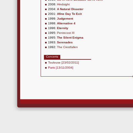
2008:
Hindsight
2004:
A Natural Disaster
2001:
Afine Day To Exit
1999:
Judgement
1998:
Alternative 4
1996:
Eternity
1995:
Pentecost III
1995:
The Silent Enigma
1993:
Serenades
1992:
The Crestfallen
Concerts
Toulouse [23/02/2011]
Paris [13/11/2004]