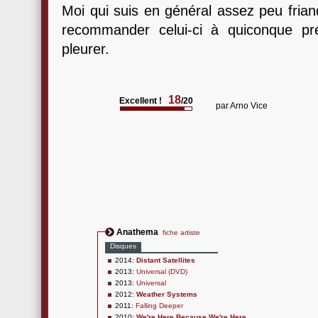
Moi qui suis en général assez peu frian
recommander celui-ci à quiconque pr
pleurer.
18
Excellent !
/20
par
Arno Vice
Anathema
fiche artiste
Disques
2014:
Distant Satellites
2013:
Universal (DVD)
2013:
Universal
2012:
Weather Systems
2011:
Falling Deeper
2010:
We're Here Because We're Here