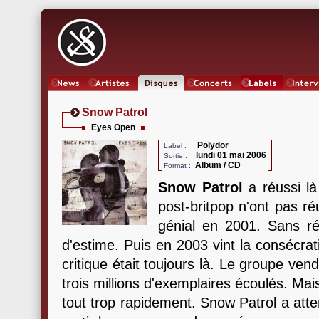
News
Artistes
Oeuvres
Concerts
Labels
Inter
Snow Patrol
Eyes Open
Polydor
Label :
lundi 01 mai 2006
Sortie :
Album / CD
Format :
Snow Patrol
a réussi l
post-britpop n'ont pas r
génial en 2001. Sans ré
d'estime. Puis en 2003 vint la consécra
critique était toujours là. Le groupe ven
trois millions d'exemplaires écoulés. Mais 
tout trop rapidement. Snow Patrol a atte