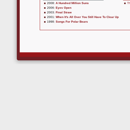
2008:
A Hundred Million Suns
T
2006:
Eyes Open
2003:
Final Straw
2001:
When It's All Over You Still Have To Clear Up
1998:
Songs For Polar Bears