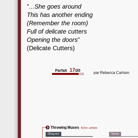
"
...She goes around
This has another ending
(Remember the room)
Full of delicate cutters
Opening the doors
"
(Delicate Cutters)
17
Parfait
/20
par
Rebecca Carlson
Throwing Muses
fiche artiste
Disques
News