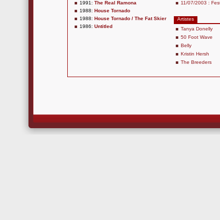
1991:
The Real Ramona
11/07/2003 : Fest
1988:
House Tornado
1988:
House Tornado / The Fat Skier
Artistes
1986:
Untitled
Tanya Donelly
50 Foot Wave
Belly
Kristin Hersh
The Breeders