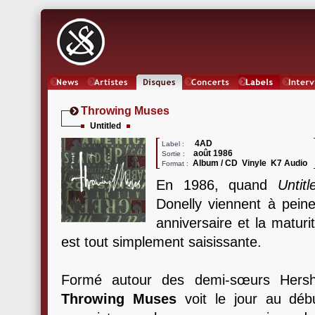
News
Artistes
Oeuvres
Concerts
Labels
Inter
Throwing Muses
Untitled
4AD
Label :
août 1986
Sortie :
Album / CD Vinyle K7 Audio
Format :
En 1986, quand
Untitl
Donelly viennent à pein
anniversaire et la maturi
est tout simplement saisissante.
Formé autour des demi-sœurs Hersh 
Throwing Muses
voit le jour au dé