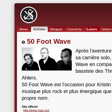
News
Artistes
Oeuvres
Concerts
Labels
Inter
50 Foot Wave
Après l'aventur
sa carrière solo
Wave en compag
bassiste des Th
Ahlers.
50 Foot Wave est l'occasion pour Kristin
musique plus rock et plus énergique que
propre nom.
Site officiel
http://www.4ad.com