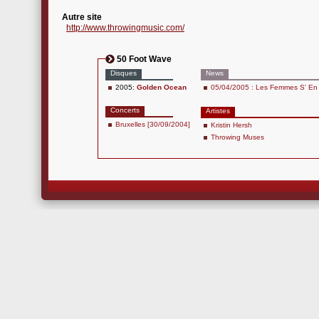
Autre site
http://www.throwingmusic.com/
50 Foot Wave
Disques
News
2005:
Golden Ocean
05/04/2005 : Les Femmes S' En 
Concerts
Artistes
Bruxelles [30/09/2004]
Kristin Hersh
Throwing Muses