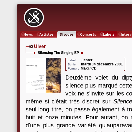
News
Artistes
Oeuvres
Concerts
Labels
Inter
Ulver
Silencing The Singing EP
Jester
Label :
mardi 04 décembre 2001
Sortie :
Maxi / CD
Format :
Deuxième volet du dipt
silence plus marqué cett
voix ne s'invite sur les 
même si c'était très discret sur
Silenc
seul long titre, on passe également à tro
huit et onze minutes. Pour autant, on n
d'une plus grande variété qu'auparav