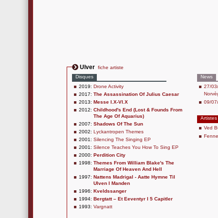
Ulver
fiche artiste
Disques
News
2019:
Drone Activity
27/03/
Norvè
2017:
The Assassination Of Julius Caesar
2013:
Messe I.X-VI.X
09/07
2012:
Childhood's End (Lost & Founds From
The Age Of Aquarius)
Artistes
2007:
Shadows Of The Sun
Ved B
2002:
Lyckantropen Themes
Fenne
2001:
Silencing The Singing EP
2001:
Silence Teaches You How To Sing EP
2000:
Perdition City
1998:
Themes From William Blake's The
Marriage Of Heaven And Hell
1997:
Nattens Madrigal - Aatte Hymne Til
Ulven I Manden
1996:
Kveldssanger
1994:
Bergtatt – Et Eeventyr I 5 Capitler
1993:
Vargnatt