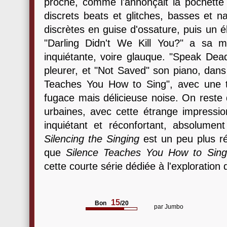
proche, comme l'annonçait la pochette 
discrets beats et glitches, basses et 
discrètes en guise d'ossature, puis un
"Darling Didn't We Kill You?" a sa m
inquiétante, voire glauque. "Speak Dead
pleurer, et "Not Saved" son piano, dans
Teaches You How to Sing", avec une t
fugace mais délicieuse noise. On reste
urbaines, avec cette étrange impressio
inquiétant et réconfortant, absolumen
Silencing the Singing
est un peu plus ré
que
Silence Teaches You How to Sing
cette courte série dédiée à l'exploration 
15
Bon
/20
par
Jumbo