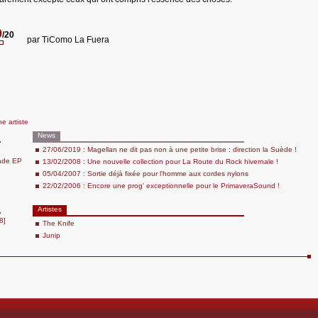
9
/20
par
TiComo La Fuera
he artiste
News
27/06/2019 : Magellan ne dit pas non à une petite brise : direction la Suède !
ade EP
13/02/2008 : Une nouvelle collection pour La Route du Rock hivernale !
05/04/2007 : Sortie déjà fixée pour l'homme aux cordes nylons
22/02/2006 : Encore une prog' exceptionnelle pour le PrimaveraSound !
Artistes
8]
The Knife
Junip