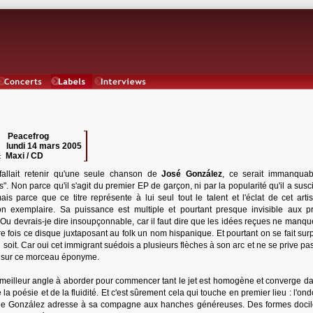
Concerts
Labels
Interviews
Peacefrog
 :
lundi 14 mars 2005
:
Maxi / CD
:
 fallait retenir qu'une seule chanson de
José González
, ce serait immanqua
". Non parce qu'il s'agit du premier EP de garçon, ni par la popularité qu'il a susc
ais parce que ce titre représente à lui seul tout le talent et l'éclat de cet arti
ion exemplaire. Sa puissance est multiple et pourtant presque invisible aux p
 Ou devrais-je dire insoupçonnable, car il faut dire que les idées reçues ne manqu
e fois ce disque juxtaposant au folk un nom hispanique. Et pourtant on se fait sur
l soit. Car oui cet immigrant suédois a plusieurs flèches à son arc et ne se prive pa
 sur ce morceau éponyme.
e meilleur angle à aborder pour commencer tant le jet est homogène et converge d
 la poésie et de la fluidité. Et c'est sûrement cela qui touche en premier lieu : l'o
es que González adresse à sa compagne aux hanches généreuses. Des formes docile