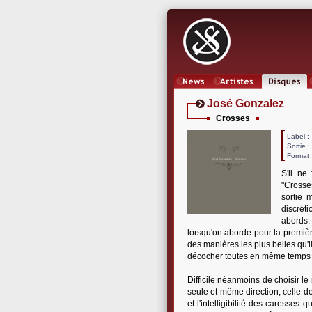
News
Artistes
Oeuvres
José Gonzalez
Crosses
Label
Sortie 
Format 
S'il ne
"Crosses
sortie m
discrét
abords.
lorsqu'on aborde pour la premièr
des manières les plus belles qu'i
décocher toutes en même temps
Difficile néanmoins de choisir l
seule et même direction, celle de
et l'intelligibilité des caress