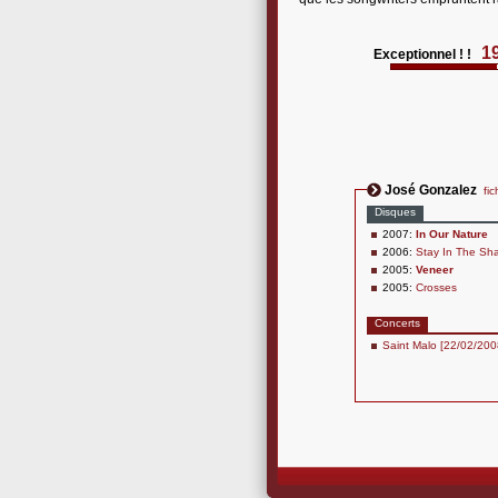
1
Exceptionnel ! !
José Gonzalez
fic
Disques
2007:
In Our Nature
2006:
Stay In The Sh
2005:
Veneer
2005:
Crosses
Concerts
Saint Malo [22/02/200