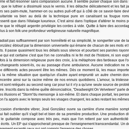
rrie et fait résonner sans comparaison aucune. Il semble puiser chaque son dans l
e le luthier a dissimulé sous le vernis. Il les détache délicatement et les fait jai
rs ses palm-mute, hammer-on ou autres pull-off qui à côté de ce savoir-faire dev
 guitariste va bien au delà de la technique pure en canalisant sa fougue rom
essenti que dans l'étalage luxurieux. C'est ainsi dans l'optique d'altérer le moins 
re que le réfugié argentin privilégie les cordes à vide. Quitte à faire des accord
lus à son folk une profondeur vertigineuse naturelle magnifique.
adiait pas suffisamment par son honnêteté et sa simplicité, le songwriter use de 
nzález éblouit par la dimension universelle qui émane de chacun de ses mots et l
its. Il passe quasiment tous les détails sous silence et pourtant ses paroles rayo
e qui est certaine c'est que l'on ne connaîtra ni le fin mot de l'histoire, ni son expl
a fois à la dimension religieuse pure des croix, à la métaphore des fardeaux que l'
t changeants soient-ils, ou au passage d'une ambulance. Aucune indication ne n
 différents actes peuvent être les mêmes. Dès ce moment là, les maux importe
ans la même situation que quelqu'un d'autre ayant emprunté un autre chemin don
concentre ainsi sur la racine même de nos ennuis quotidiens. L'amour, la tristesse
ent sont relégués au second rang car pour lui il n'y a qu'une seule source de probl
ire. Inscrits dans la même quête dénonciatrice, "Deadweight On Velveteen" parle d
des illusions et "Storm"du mensonge à soi-même. Et dans chaque portait, les pers
u'on l'a appris avec le temps seuls les visages changent, les actes restant les mêmes
casion d'entendre vibrer, José González ouvre sa carrière d'une manière somp
fait oublier qu'il s'agit bel et bien de sa première production. Une production dif
le guitariste compose avec très peu, mais que l'on retient par son authenticité
s écrits. Un EP qui s'approcherait presque de l'enseignement transcendantal. Un 
rarement excepté ceux qui ont compris l'essence des choses.