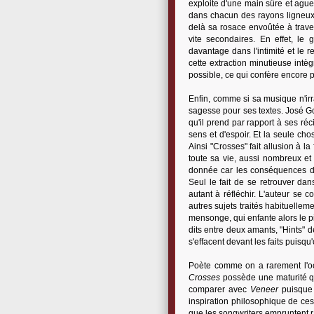
exploite d'une main sûre et ague
dans chacun des rayons ligneux qu
delà sa rosace envoûtée à trave
vite secondaires. En effet, le
davantage dans l'intimité et le r
cette extraction minutieuse intèg
possible, ce qui confère encore p
Enfin, comme si sa musique n'irr
sagesse pour ses textes. José Go
qu'il prend par rapport à ses réc
sens et d'espoir. Et la seule chos
Ainsi "Crosses" fait allusion à l
toute sa vie, aussi nombreux e
donnée car les conséquences de
Seul le fait de se retrouver d
autant à réfléchir. L'auteur se 
autres sujets traités habituellem
mensonge, qui enfante alors le p
dits entre deux amants, "Hints" 
s'effacent devant les faits puisq
Poète comme on a rarement l'oc
Crosses
possède une maturité qui 
comparer avec
Veneer
puisque 
inspiration philosophique de ce
que les songwriters empruntent 