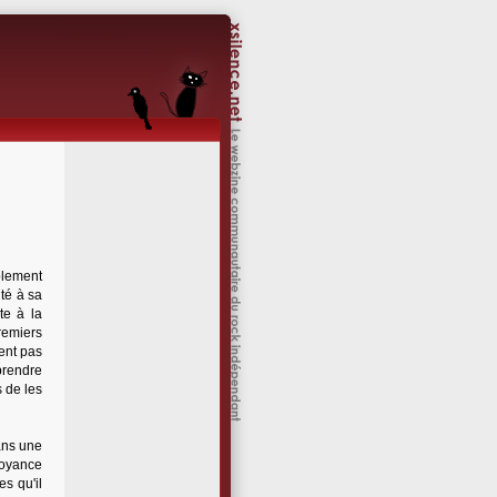
blement
ité à sa
ste à la
remiers
ent pas
prendre
s de les
ans une
ndoyance
s qu'il