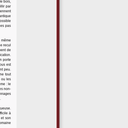
e bois,
llir par
iennent
antique
possible
ages pas
la même
e recul
nnent de
ication.
on porte
ous est
nt peu.
ne tout
 ou les
ème : le
es non-
onnages
.
tueuse.
ficile à
 et son
domaine