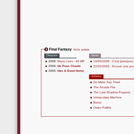
Final Fantasy
fiche artiste
Disques
News
2006:
Many Lives - 49 MP
19/05/2006 : C'est (presque) 
2006:
He Poos Clouds
22/02/2006 : Encore une prog
2005:
Has A Good Home
Artistes
Do Make Say Think
The Arcade Fire
The Last Shadow Puppets
Immaculate Machine
Beirut
Owen Pallett