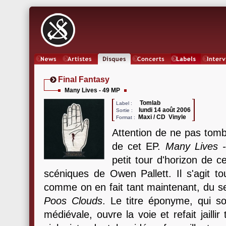
News
Artistes
Oeuvres
Concerts
Labels
Inter
Final Fantasy
Many Lives - 49 MP
Tomlab
Label :
lundi 14 août 2006
Sortie :
Maxi / CD Vinyle
Format :
Attention de ne pas tombe
de cet EP.
Many Lives 
petit tour d'horizon de c
scéniques de Owen Pallett. Il s'agit t
comme on en fait tant maintenant, du 
Poos Clouds
. Le titre éponyme, qui s
médiévale, ouvre la voie et refait jailli