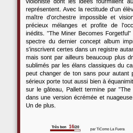
violoniste dont les idées fourmillent a
représentent. Avec la rectitude d'un élèv
maître d'orchestre impossible et visio
précieux mélanges et profite de l'oc
inédits. "The Miner Becomes Forgetful" 
spectre du dernier concept album impré
s'inscrivent certes dans un registre aut
mais sont par ailleurs beaucoup plus dr
sublimés par les élans classiques du c
peut changer de ton sans pour autant p
sérieux porte tout aussi bien à équanim
sur le gâteau, Pallett termine par "T
dans une version écrémée et nuageuse. 
Un de plus.
16
Très bon
/20
par
TiComo La Fuera