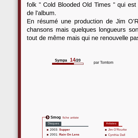
folk " Cold Blooded Old Times " qui est
de l'album.
En résumé une production de Jim O'Ro
chansons mais quelques longueurs sont
tout de même mais qui ne renouvelle pa
14
Sympa
/20
par
Tomtom
Smog
fiche artiste
Disques
Artistes
2003:
Supper
Jim O'Rourke
2001:
Rain On Lens
Cynthia Dall