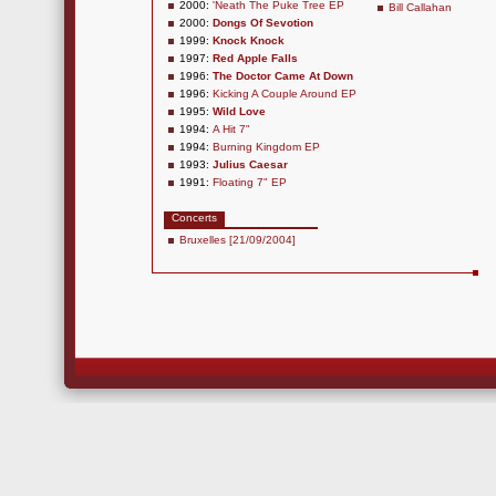
2000:
'Neath The Puke Tree EP
Bill Callahan
2000:
Dongs Of Sevotion
1999:
Knock Knock
1997:
Red Apple Falls
1996:
The Doctor Came At Down
1996:
Kicking A Couple Around EP
1995:
Wild Love
1994:
A Hit 7"
1994:
Burning Kingdom EP
1993:
Julius Caesar
1991:
Floating 7" EP
Concerts
Bruxelles [21/09/2004]