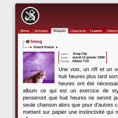
News
Artistes
Oeuvres
Concerts
Labels
Inter
Smog
Knock Knock
Drag City
Label :
mardi 12 janvier 1999
Sortie :
Album / CD
Format :
Une voix, un riff et un 
huit heures plus tard sor
heures ont été nécessair
album ce qui est un exercice de sty
penseront que huit heures ne seront ja
seule chanson alors que pour d'autres ce
mettent sur papier une instinctivité qu