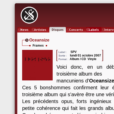
News
Artistes
Oeuvres
Concerts
Labels
Inter
Oceansize
Frames
SPV
Label :
lundi 01 octobre 2007
Sortie :
Album / CD Vinyle
Format :
Voici donc, en un débu
troisième album des
mancuniens d'
Oceansiz
Ces 5 bonshommes confirment leur ét
troisième album qui s'avère être une véri
Les précédents opus, forts ingénieux 
petite cohérence qui fait les grands al