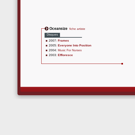
Oceansize
fiche artiste
Disques
2007:
Frames
2005:
Everyone Into Position
2004:
Music For Nurses
2003:
Effloresce