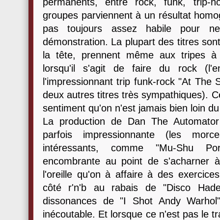
permanents, entre rock, funk, trip-h
groupes parviennent à un résultat homo
pas toujours assez habile pour n
démonstration. La plupart des titres sont
la tête, prennent même aux tripes à
lorsqu'il s'agit de faire du rock (l'e
l'impressionnant trip funk-rock "At The 
deux autres titres très sympathiques). 
sentiment qu'on n'est jamais bien loin du
La production de Dan The Automator 
parfois impressionnante (les morc
intéressants, comme "Mu-Shu Por
encombrante au point de s'acharner à
l'oreille qu'on à affaire à des exercice
côté r'n'b au rabais de "Disco Hades
dissonances de "I Shot Andy Warhol
inécoutable. Et lorsque ce n'est pas le t