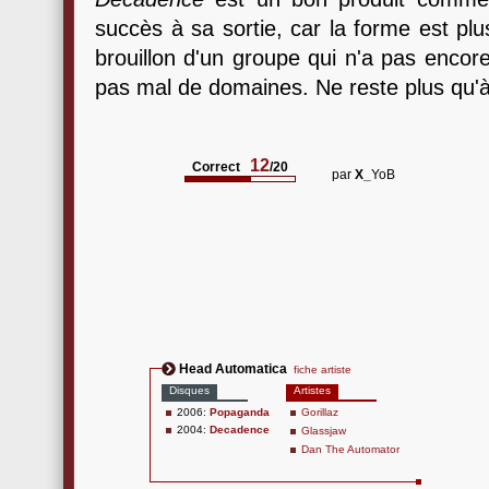
succès à sa sortie, car la forme est plu
brouillon d'un groupe qui n'a pas encore
pas mal de domaines. Ne reste plus qu'à 
12
Correct
/20
par
X_
YoB
Head Automatica
fiche artiste
Disques
Artistes
2006:
Popaganda
Gorillaz
2004:
Decadence
Glassjaw
Dan The Automator