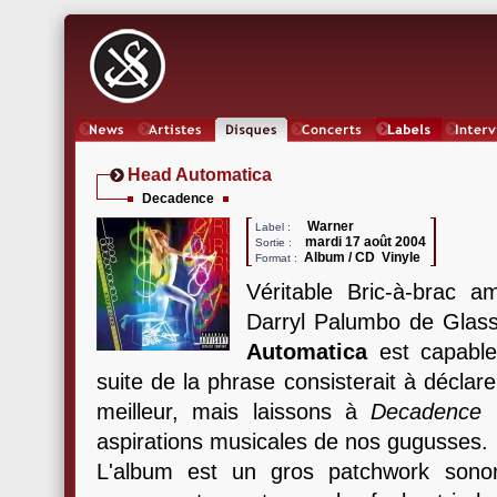
News
Artistes
Oeuvres
Concerts
Labels
Inter
Head Automatica
Decadence
Warner
Label :
mardi 17 août 2004
Sortie :
Album / CD Vinyle
Format :
Véritable Bric-à-brac am
Darryl Palumbo de Glas
Automatica
est capable
suite de la phrase consisterait à déclarer
meilleur, mais laissons à
Decadence
l
aspirations musicales de nos gugusses.
L'album est un gros patchwork sonor