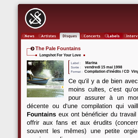
News
Artistes
Oeuvres
Concerts
Labels
Inter
The Pale Fountains
Longshot For Your Love
Marina
Label :
vendredi 15 mai 1998
Sortie :
Compilation d'inédits / CD Vi
Format :
Ce qu'il y a de bien ave
moins cultes, c'est qu'o
pour assurer à un mome
décente ou d'une compilation qui vai
Fountains
eux ont bénéficier du travail
offrir aux fans et aux érudits (concer
souvent les mêmes) une petite orgie