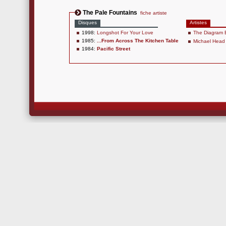
The Pale Fountains
fiche artiste
Disques
Artistes
1998:
Longshot For Your Love
The Diagram 
1985:
...From Across The Kitchen Table
Michael Head
1984:
Pacific Street