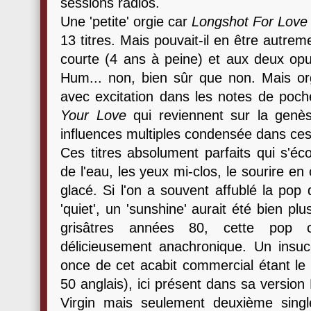
sessions radios.
Une 'petite' orgie car
Longshot For Love
13 titres. Mais pouvait-il en être autrem
courte (4 ans à peine) et aux deux o
Hum... non, bien sûr que non. Mais org
avec excitation dans les notes de poc
Your Love
qui reviennent sur la genè
influences multiples condensée dans ces 
Ces titres absolument parfaits qui s'éc
de l'eau, les yeux mi-clos, le sourire en
glacé. Si l'on a souvent affublé la pop d
'quiet', un 'sunshine' aurait été bien pl
grisâtres années 80, cette pop ch
délicieusement anachronique. Un insucc
once de cet acabit commercial étant le 
50 anglais), ici présent dans sa version
Virgin mais seulement deuxième singl