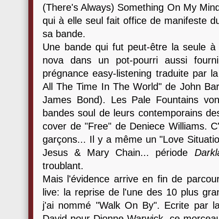
(There's Always) Something On My Mind" 
qui à elle seul fait office de manifeste 
sa bande.
Une bande qui fut peut-être la seule à
nova dans un pot-pourri aussi four
prégnance easy-listening traduite par 
All The Time In The World" de John Bar
James Bond). Les Pale Fountains von
bandes soul de leurs contemporains de
cover de "Free" de Deniece Williams. C'
garçons... Il y a même un "Love Situati
Jesus & Mary Chain... période
Darkl
troublant.
Mais l'évidence arrive en fin de parcou
live: la reprise de l'une des 10 plus g
j'ai nommé "Walk On By". Ecrite par la
David pour Dionne Warwick, ce morceau 