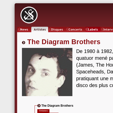
News
Artistes
Oeuvres
Concerts
Labels
Inter
The Diagram Brothers
De 1980 à 1982
quatuor mené pa
(James, The Hon
Spaceheads, Da
pratiquant une 
disco des plus c
The Diagram Brothers
Artistes