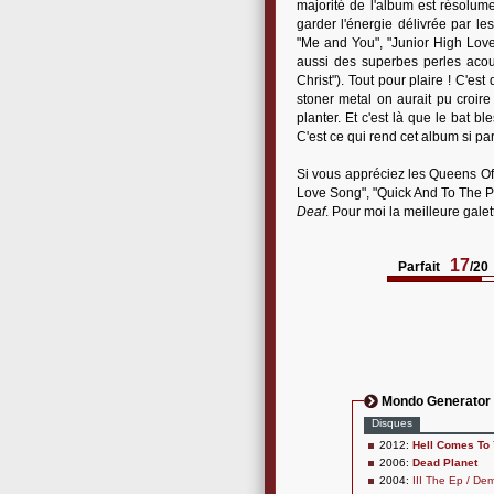
majorité de l'album est résolume
garder l'énergie délivrée par le
"Me and You", "Junior High Love
aussi des superbes perles acous
Christ"). Tout pour plaire ! C'es
stoner metal on aurait pu croire
planter. Et c'est là que le bat b
C'est ce qui rend cet album si part
Si vous appréciez les Queens Of 
Love Song", "Quick And To The Poi
Deaf
. Pour moi la meilleure gale
17
Parfait
/20
Mondo Generator
Disques
2012:
Hell Comes To 
2006:
Dead Planet
2004:
III The Ep / Dem