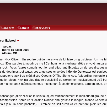
Concerts
Labels
Interviews
ver Existed
Ipecac
 :
mardi 15 juillet 2003
:
Album / CD
:
er Nick Oliveri ! Un sourire qui donne envie de lui faire un gros bisou ! Un rire t
eux ! Des paroles à mourir de rire ! Cet homme là mériterait d'être envoyé au para
u rock ! Vous l'aurez compris tout le rend attachant. Ecoutez un de ses disques 
rs de déprimes... et toutes vos angoisses envolées !
Mondo Generator
est son bé
happatoire aux trop médiatisés Queens Of The Stone Age. Aujourd'hui remercié 
lle raison, Nick n'a plus d'autre possibilité de s'exprimer musicalement qu'à tra
upe maintenant ! Intéressons nous maintenant à ce 2ème volume, paru en 2003, en
mensonger (allez Nick on le sais tous), est tout bonnement le meilleur du groupe a
té et composition. Après un "Cocaine Rodeo" ennuyeux à la longue, Mondo Generato
fois (d'où la belle pochette). D'emblée on sait qu'on va en prendre plein les oreil