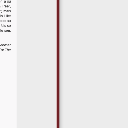
on a su
 Free",
") mais
ls Like
a pop au
fois se
 le son.
Another
For The