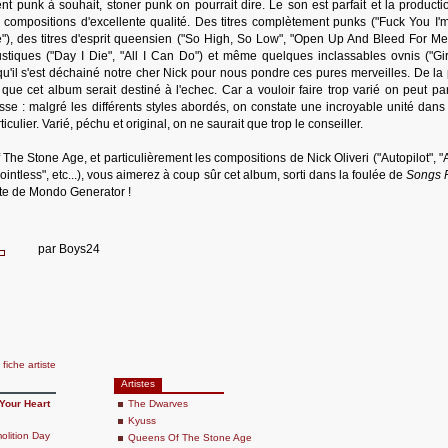
nt punk à souhait, stoner punk on pourrait dire. Le son est parfait et la producti
s compositions d'excellente qualité. Des titres complètement punks ("Fuck You I'm
"), des titres d'esprit queensien ("So High, So Low", "Open Up And Bleed For Me
tiques ("Day I Die", "All I Can Do") et même quelques inclassables ovnis ("Gir
t qu'il s'est déchainé notre cher Nick pour nous pondre ces pures merveilles. De l
 que cet album serait destiné à l'echec. Car a vouloir faire trop varié on peut par
lesse : malgré les différents styles abordés, on constate une incroyable unité dans
iculier. Varié, péchu et original, on ne saurait que trop le conseiller.
The Stone Age, et particulièrement les compositions de Nick Oliveri ("Autopilot", "
ntless", etc...), vous aimerez à coup sûr cet album, sorti dans la foulée de
Songs 
tte de Mondo Generator !
par
Boys24
fiche artiste
Artistes
Your Heart
The Dwarves
Kyuss
olition Day
Queens Of The Stone Age