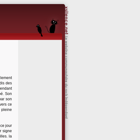
ellement
dis des
pendant
bé. Son
par son
vers ce
 pleine
 ce jour
r signe
les. la