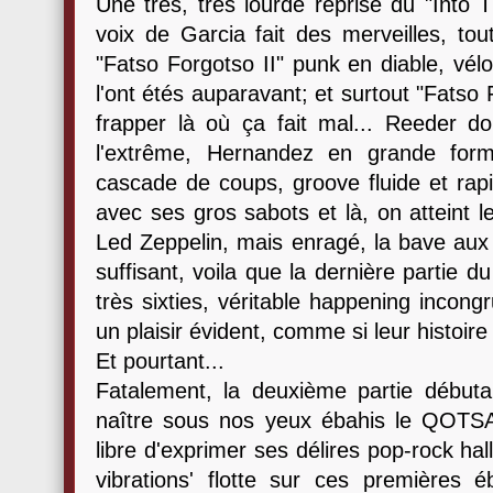
Une très, très lourde reprise du "Into 
voix de Garcia fait des merveilles, to
"Fatso Forgotso II" punk en diable, vél
l'ont étés auparavant; et surtout "Fatso
frapper là où ça fait mal... Reeder do
l'extrême, Hernandez en grande for
cascade de coups, groove fluide et ra
avec ses gros sabots et là, on atteint l
Led Zeppelin, mais enragé, la bave aux
suffisant, voila que la dernière partie 
très sixties, véritable happening incon
un plaisir évident, comme si leur histoire
Et pourtant...
Fatalement, la deuxième partie débutan
naître sous nos yeux ébahis le QOTS
libre d'exprimer ses délires pop-rock ha
vibrations' flotte sur ces premières