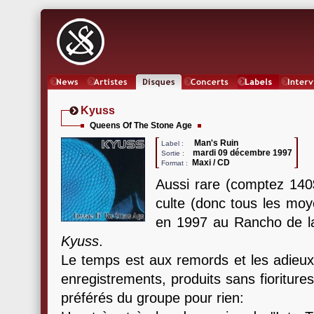
News
Artistes
Oeuvres
Concerts
Labels
Inter
Kyuss
Queens Of The Stone Age
Man's Ruin
Label :
mardi 09 décembre 1997
Sortie :
Maxi / CD
Format :
Aussi rare (comptez 140
culte (donc tous les moy
en 1997 au Rancho de la
Kyuss
.
Le temps est aux remords et les adieux 
enregistrements, produits sans fioritures
préférés du groupe pour rien: