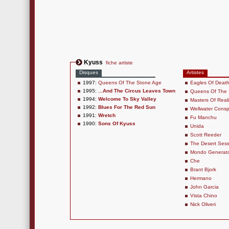
Kyuss
fiche artiste
Disques
Artistes
1997:
Queens Of The Stone Age
Eagles Of Death
1995:
...And The Circus Leaves Town
Queens Of The 
1994:
Welcome To Sky Valley
Masters Of Reali
1992:
Blues For The Red Sun
Wellwater Consp
1991:
Wretch
Fu Manchu
1990:
Sons Of Kyuss
Unida
Scott Reeder
The Desert Sess
Mondo Generat
Che
Brant Bjork
Hermano
John Garcia
Vista Chino
Nick Oliveri